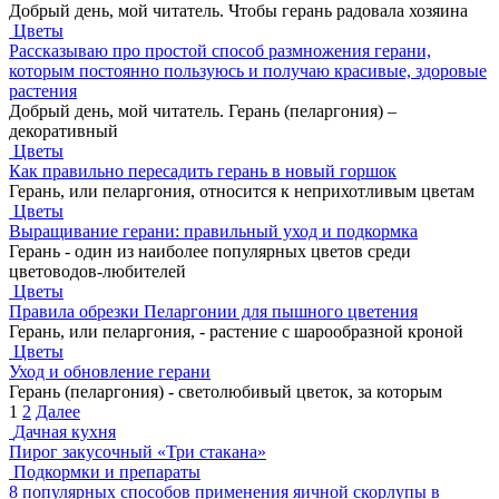
Добрый день, мой читатель. Чтобы герань радовала хозяина
Цветы
Рассказываю про простой способ размножения герани,
которым постоянно пользуюсь и получаю красивые, здоровые
растения
Добрый день, мой читатель. Герань (пеларгония) –
декоративный
Цветы
Как правильно пересадить герань в новый горшок
Герань, или пеларгония, относится к неприхотливым цветам
Цветы
Выращивание герани: правильный уход и подкормка
Герань - один из наиболее популярных цветов среди
цветоводов-любителей
Цветы
Правила обрезки Пеларгонии для пышного цветения
Герань, или пеларгония, - растение с шарообразной кроной
Цветы
Уход и обновление герани
Герань (пеларгония) - светолюбивый цветок, за которым
Пагинация
1
2
Далее
записей
Дачная кухня
Пирог закусочный «Три стакана»
Подкормки и препараты
8 популярных способов применения яичной скорлупы в