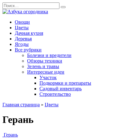
Перейти
Search
к
for:
содержанию
Овощи
Цветы
Дачная кухня
Деревья
Ягоды
Все рубрики
Болезни и вредители
Обзоры техники
Зелень и травы
Интересные идеи
Участок
Подкормки и препараты
Садовый инвентарь
Строительство
Главная страница
»
Цветы
Герань
Герань