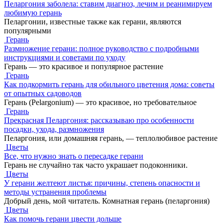
Пеларгония заболела: ставим диагноз, лечим и реанимируем
любимую герань
Пеларгонии, известные также как герани, являются
популярными
Герань
Размножение герани: полное руководство с подробными
инструкциями и советами по уходу
Герань — это красивое и популярное растение
Герань
Как подкормить герань для обильного цветения дома: советы
от опытных садоводов
Герань (Pelargonium) — это красивое, но требовательное
Герань
Прекрасная Пеларгония: рассказываю про особенности
посадки, ухода, размножения
Пеларгония, или домашняя герань, — теплолюбивое растение
Цветы
Все, что нужно знать о пересадке герани
Герань не случайно так часто украшает подоконники.
Цветы
У герани желтеют листья: причины, степень опасности и
методы устранения проблемы
Добрый день, мой читатель. Комнатная герань (пеларгония)
Цветы
Как помочь герани цвести дольше