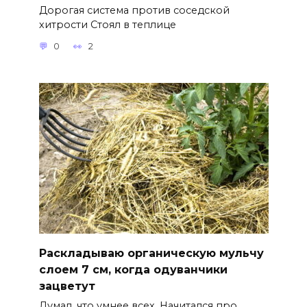
Дорогая система против соседской
хитрости Стоял в теплице
0
2
Раскладываю органическую мульчу
слоем 7 см, когда одуванчики
зацветут
Думал, что умнее всех. Начитался про