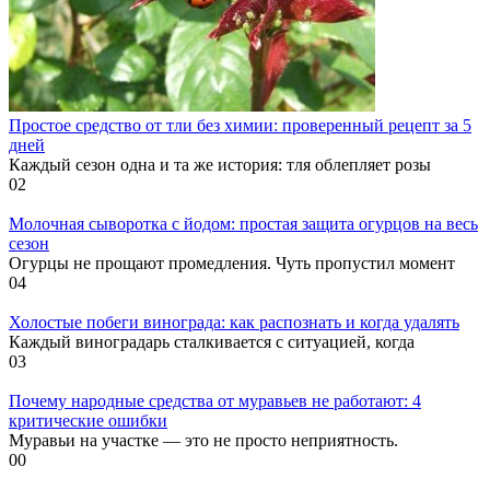
Простое средство от тли без химии: проверенный рецепт за 5
дней
Каждый сезон одна и та же история: тля облепляет розы
0
2
Молочная сыворотка с йодом: простая защита огурцов на весь
сезон
Огурцы не прощают промедления. Чуть пропустил момент
0
4
Холостые побеги винограда: как распознать и когда удалять
Каждый виноградарь сталкивается с ситуацией, когда
0
3
Почему народные средства от муравьев не работают: 4
критические ошибки
Муравьи на участке — это не просто неприятность.
0
0