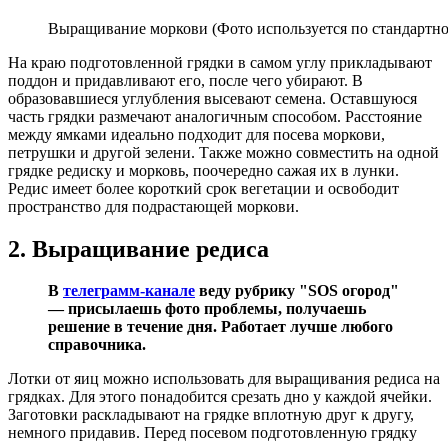
Выращивание моркови (Фото используется по стандартно
На краю подготовленной грядки в самом углу прикладывают
поддон и придавливают его, после чего убирают. В
образовавшиеся углубления высевают семена. Оставшуюся
часть грядки размечают аналогичным способом. Расстояние
между ямками идеально подходит для посева моркови,
петрушки и другой зелени. Также можно совместить на одной
грядке редиску и морковь, поочередно сажая их в лунки.
Редис имеет более короткий срок вегетации и освободит
пространство для подрастающей моркови.
2. Выращивание редиса
В
телеграмм-канале
веду рубрику "SOS огород"
— присылаешь фото проблемы, получаешь
решение в течение дня. Работает лучше любого
справочника.
Лотки от яиц можно использовать для выращивания редиса на
грядках. Для этого понадобится срезать дно у каждой ячейки.
Заготовки раскладывают на грядке вплотную друг к другу,
немного придавив. Перед посевом подготовленную грядку