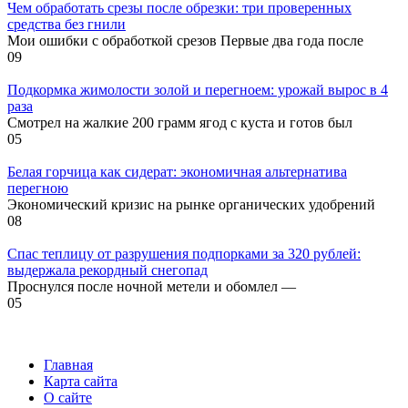
Чем обработать срезы после обрезки: три проверенных
средства без гнили
Мои ошибки с обработкой срезов Первые два года после
0
9
Подкормка жимолости золой и перегноем: урожай вырос в 4
раза
Смотрел на жалкие 200 грамм ягод с куста и готов был
0
5
Белая горчица как сидерат: экономичная альтернатива
перегною
Экономический кризис на рынке органических удобрений
0
8
Спас теплицу от разрушения подпорками за 320 рублей:
выдержала рекордный снегопад
Проснулся после ночной метели и обомлел —
0
5
Главная
Карта сайта
О сайте