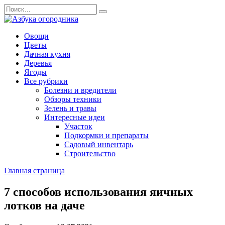
Перейти
Search
к
for:
содержанию
Овощи
Цветы
Дачная кухня
Деревья
Ягоды
Все рубрики
Болезни и вредители
Обзоры техники
Зелень и травы
Интересные идеи
Участок
Подкормки и препараты
Садовый инвентарь
Строительство
Главная страница
7 способов использования яичных
лотков на даче