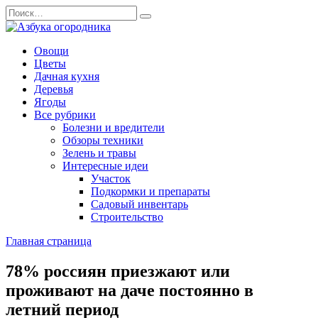
Перейти
Search
к
for:
содержанию
Овощи
Цветы
Дачная кухня
Деревья
Ягоды
Все рубрики
Болезни и вредители
Обзоры техники
Зелень и травы
Интересные идеи
Участок
Подкормки и препараты
Садовый инвентарь
Строительство
Главная страница
78% россиян приезжают или
проживают на даче постоянно в
летний период