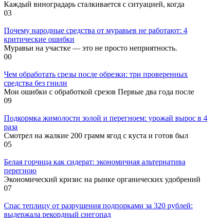
Каждый виноградарь сталкивается с ситуацией, когда
0
3
Почему народные средства от муравьев не работают: 4
критические ошибки
Муравьи на участке — это не просто неприятность.
0
0
Чем обработать срезы после обрезки: три проверенных
средства без гнили
Мои ошибки с обработкой срезов Первые два года после
0
9
Подкормка жимолости золой и перегноем: урожай вырос в 4
раза
Смотрел на жалкие 200 грамм ягод с куста и готов был
0
5
Белая горчица как сидерат: экономичная альтернатива
перегною
Экономический кризис на рынке органических удобрений
0
7
Спас теплицу от разрушения подпорками за 320 рублей:
выдержала рекордный снегопад