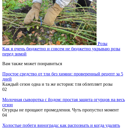
Розы
Как я очень бюджетно и совсем не бюджетно укрываю розы
перед зимой
Вам также может понравиться
Простое средство от тли без химии: проверенный рецепт за 5
дней
Каждый сезон одна и та же история: тля облепляет розы
0
2
Молочная сыворотка с йодом: простая защита огурцов на весь
сезон
Огурцы не прощают промедления. Чуть пропустил момент
0
4
Холостые побеги винограда: как распознать и когда удалять