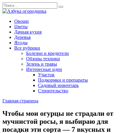
Перейти
Search
к
for:
содержанию
Овощи
Цветы
Дачная кухня
Деревья
Ягоды
Все рубрики
Болезни и вредители
Обзоры техники
Зелень и травы
Интересные идеи
Участок
Подкормки и препараты
Садовый инвентарь
Строительство
Главная страница
Чтобы мои огурцы не страдали от
мучнистой росы, я выбираю для
посадки эти сорта — 7 вкусных и