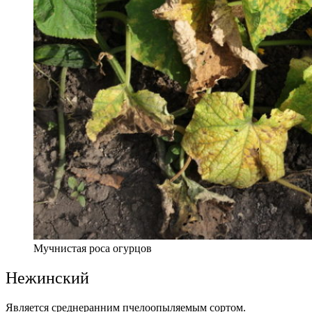
Мучнистая роса огурцов
Нежинский
Является среднеранним пчелоопыляемым сортом.