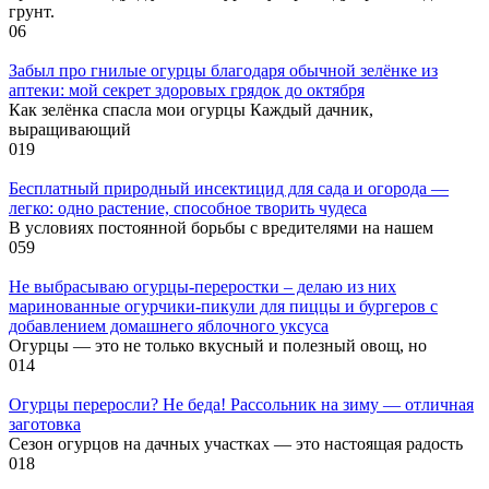
грунт.
0
6
Забыл про гнилые огурцы благодаря обычной зелёнке из
аптеки: мой секрет здоровых грядок до октября
Как зелёнка спасла мои огурцы Каждый дачник,
выращивающий
0
19
Бесплатный природный инсектицид для сада и огорода —
легко: одно растение, способное творить чудеса
В условиях постоянной борьбы с вредителями на нашем
0
59
Не выбрасываю огурцы-переростки – делаю из них
маринованные огурчики-пикули для пиццы и бургеров с
добавлением домашнего яблочного уксуса
Огурцы — это не только вкусный и полезный овощ, но
0
14
Огурцы переросли? Не беда! Рассольник на зиму — отличная
заготовка
Сезон огурцов на дачных участках — это настоящая радость
0
18