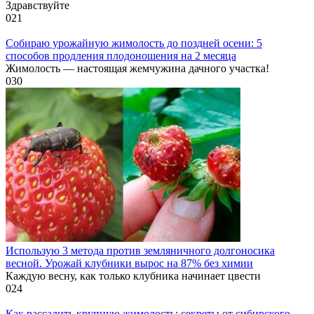
Здравствуйте
0
21
Собираю урожайную жимолость до поздней осени: 5
способов продления плодоношения на 2 месяца
Жимолость — настоящая жемчужина дачного участка!
0
30
Использую 3 метода против земляничного долгоносика
весной. Урожай клубники вырос на 87% без химии
Каждую весну, как только клубника начинает цвести
0
24
Как рассадить крупную жимолость: секреты от сибирского