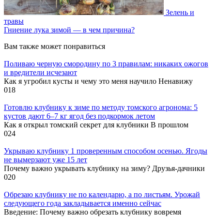
Зелень и
травы
Гниение лука зимой — в чем причина?
Вам также может понравиться
Поливаю черную смородину по 3 правилам: никаких ожогов
и вредители исчезают
Как я угробил кусты и чему это меня научило Ненавижу
0
18
Готовлю клубнику к зиме по методу томского агронома: 5
кустов дают 6–7 кг ягод без подкормок летом
Как я открыл томский секрет для клубники В прошлом
0
24
Укрываю клубнику 1 проверенным способом осенью. Ягоды
не вымерзают уже 15 лет
Почему важно укрывать клубнику на зиму? Друзья-дачники
0
20
Обрезаю клубнику не по календарю, а по листьям. Урожай
следующего года закладывается именно сейчас
Введение: Почему важно обрезать клубнику вовремя