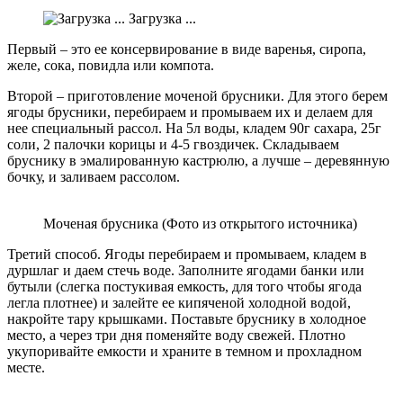
Загрузка ...
Первый – это ее консервирование в виде варенья, сиропа,
желе, сока, повидла или компота.
Второй – приготовление моченой брусники. Для этого берем
ягоды брусники, перебираем и промываем их и делаем для
нее специальный рассол. На 5л воды, кладем 90г сахара, 25г
соли, 2 палочки корицы и 4-5 гвоздичек. Складываем
бруснику в эмалированную кастрюлю, а лучше – деревянную
бочку, и заливаем рассолом.
Моченая брусника (Фото из открытого источника)
Третий способ. Ягоды перебираем и промываем, кладем в
дуршлаг и даем стечь воде. Заполните ягодами банки или
бутыли (слегка постукивая емкость, для того чтобы ягода
легла плотнее) и залейте ее кипяченой холодной водой,
накройте тару крышками. Поставьте бруснику в холодное
место, а через три дня поменяйте воду свежей. Плотно
укупоривайте емкости и храните в темном и прохладном
месте.