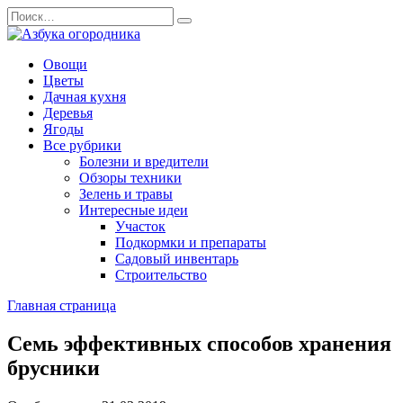
Перейти
Search
к
for:
содержанию
Овощи
Цветы
Дачная кухня
Деревья
Ягоды
Все рубрики
Болезни и вредители
Обзоры техники
Зелень и травы
Интересные идеи
Участок
Подкормки и препараты
Садовый инвентарь
Строительство
Главная страница
Семь эффективных способов хранения
брусники