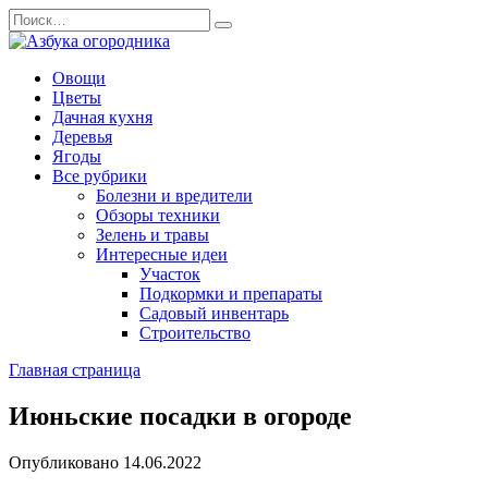
Перейти
Search
к
for:
содержанию
Овощи
Цветы
Дачная кухня
Деревья
Ягоды
Все рубрики
Болезни и вредители
Обзоры техники
Зелень и травы
Интересные идеи
Участок
Подкормки и препараты
Садовый инвентарь
Строительство
Главная страница
Июньские посадки в огороде
Опубликовано
14.06.2022