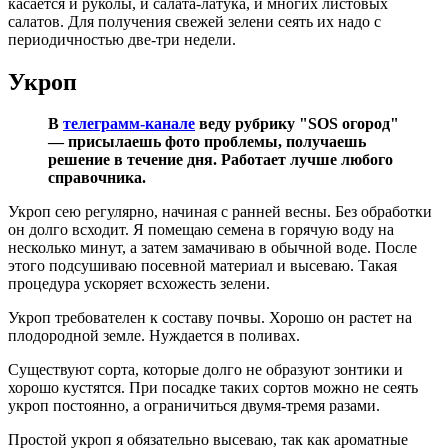
касается и руколы, и салата-латука, и многих листовых
салатов. Для получения свежей зелени сеять их надо с
периодичностью две-три недели.
Укроп
В
телеграмм-канале
веду рубрику "SOS огород"
— присылаешь фото проблемы, получаешь
решение в течение дня. Работает лучше любого
справочника.
Укроп сею регулярно, начиная с ранней весны. Без обработки
он долго всходит. Я помещаю семена в горячую воду на
несколько минут, а затем замачиваю в обычной воде. После
этого подсушиваю посевной материал и высеваю. Такая
процедура ускоряет всхожесть зелени.
Укроп требователен к составу почвы. Хорошо он растет на
плодородной земле. Нуждается в поливах.
Существуют сорта, которые долго не образуют зонтики и
хорошо кустятся. При посадке таких сортов можно не сеять
укроп постоянно, а ограничиться двумя-тремя разами.
Простой укроп я обязательно высеваю, так как ароматные