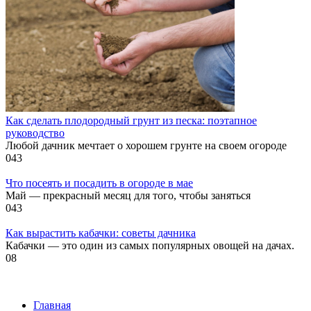
Как сделать плодородный грунт из песка: поэтапное
руководство
Любой дачник мечтает о хорошем грунте на своем огороде
0
43
Что посеять и посадить в огороде в мае
Май — прекрасный месяц для того, чтобы заняться
0
43
Как вырастить кабачки: советы дачника
Кабачки — это один из самых популярных овощей на дачах.
0
8
Главная