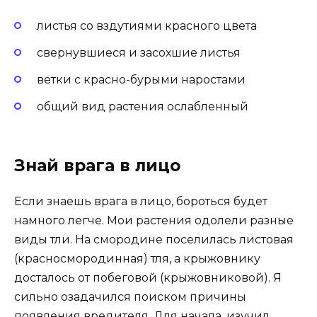
листья со вздутиями красного цвета
свернувшиеся и засохшие листья
ветки с красно-бурыми наростами
общий вид растения ослабленный
Знай врага в лицо
Если знаешь врага в лицо, бороться будет
намного легче. Мои растения одолели разные
виды тли. На смородине поселилась листовая
(красносмородинная) тля, а крыжовнику
досталось от побеговой (крыжовниковой). Я
сильно озадачился поиском причины
появления вредителя. Для начала, изучил