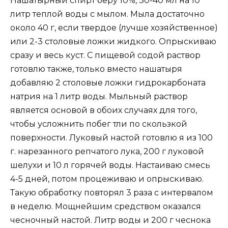
Нашатырный спирт беру 10%, 30-40 мл на 10
литр теплой воды с мылом. Мыла достаточно
около 40 г, если твердое (лучше хозяйственное)
или 2-3 столовые ложки жидкого. Опрыскиваю
сразу и весь куст. С пищевой содой раствор
готовлю также, только вместо нашатыря
добавляю 2 столовые ложки гидрокарбоната
натрия на 1 литр воды. Мыльный раствор
является основой в обоих случаях для того,
чтобы усложнить побег тли по скользкой
поверхности. Луковый настой готовлю я из 100
г. нарезанного репчатого лука, 200 г луковой
шелухи и 10 л горячей воды. Настаиваю смесь
4-5 дней, потом процеживаю и опрыскиваю.
Такую обработку повторял 3 раза с интервалом
в неделю. Мощнейшим средством оказался
чесночный настой. Литр воды и 200 г чеснока