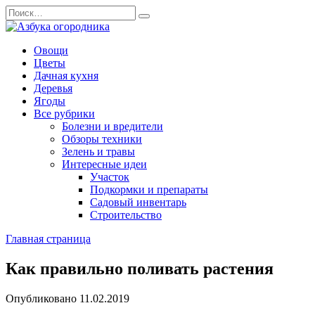
Перейти
Search
к
for:
содержанию
Овощи
Цветы
Дачная кухня
Деревья
Ягоды
Все рубрики
Болезни и вредители
Обзоры техники
Зелень и травы
Интересные идеи
Участок
Подкормки и препараты
Садовый инвентарь
Строительство
Главная страница
Как правильно поливать растения
Опубликовано
11.02.2019