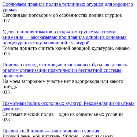
Соблюдаем правила полива тепличных огурцов для хорошего
урожая
Сегодня мы поговорим об особенностях полива огурцов
0
17
Уделяю поливу томатов в открытом грунте максимум
внимания — рассказываю про правила одной из основных
процедур по уходу за овощной культурой
Томаты принято считать южной овощной культурой, однако
0
15
Поливаю огород с помощью пластиковых бутылок: делюсь
опытом организации практичной и бесплатной системы
орошения
На моем загородном участке нет водопровода или какого-
нибудь
0
35
Грамотный полив огородных культур. Рекомендации опытных
дачников
Систематический полив – одно из обязательных условий
0
28
Правильный полив — залог хорошего урожая
Добрый день, мой читатель. Яблоня – одно из самых