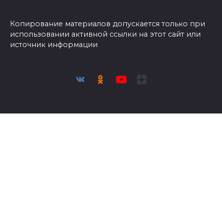
Копирование материалов допускается только при
использовании активной ссылки на этот сайт или
источник информации
Присоединяйтесь к нам и следите за новостями в
социальных сетях
© 2026 Азбука огородника