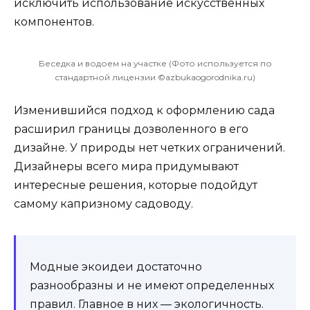
исключить использование искусственных
компонентов.
Беседка и водоем на участке (Фото используется по
стандартной лицензии ©azbukaogorodnika.ru)
Изменившийся подход к оформлению сада
расширил границы дозволенного в его
дизайне. У природы нет четких ограничений.
Дизайнеры всего мира придумывают
интересные решения, которые подойдут
самому капризному садоводу.
Модные экоидеи достаточно
разнообразны и не имеют определенных
правил. Главное в них — экологичность.