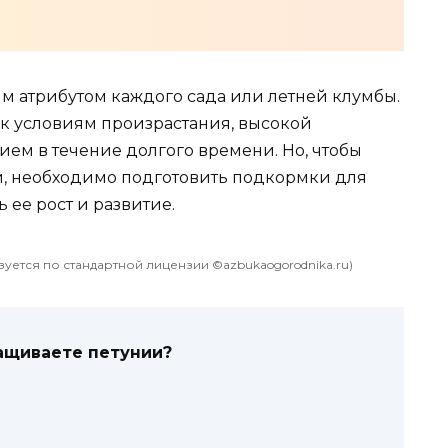
м атрибутом каждого сада или летней клумбы.
 к условиям произрастания, высокой
ем в течение долгого времени. Но, чтобы
, необходимо подготовить подкормки для
 ее рост и развитие.
уется по стандартной лицензии ©azbukaogorodnika.ru)
ащиваете петунии?