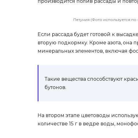
производится полив рассады и повтор
Петуния (Фото используется по 
Если рассада будет готовой к высадк
вторую подкормку. Кроме азота, она 
минеральных элементов, включая фос
Такие вещества способствуют кра
бутонов.
На втором этапе цветоводы использую
количестве 15 г в ведре воды, монофо