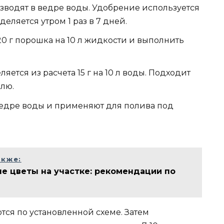
азводят в ведре воды. Удобрение используется
еляется утром 1 раз в 7 дней.
20 г порошка на 10 л жидкости и выполнить
ется из расчета 15 г на 10 л воды. Подходит
елю.
 ведре воды и применяют для полива под
акже:
е цветы на участке: рекомендации по
ся по установленной схеме. Затем