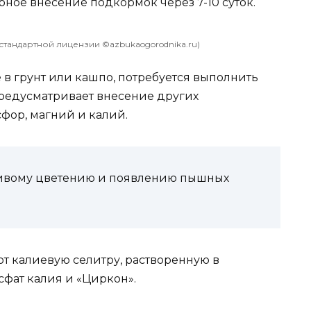
ное внесение подкормок через 7-10 суток.
стандартной лицензии ©azbukaogorodnika.ru)
е в грунт или кашпо, потребуется выполнить
предусматривает внесение других
фор, магний и калий.
сивому цветению и появлению пышных
т калиевую селитру, растворенную в
сфат калия и «Циркон».