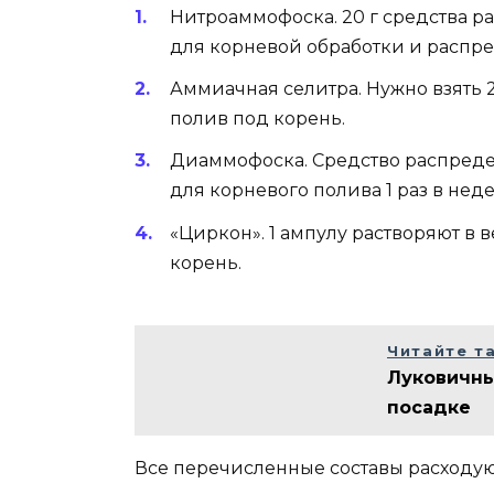
Нитроаммофоска. 20 г средства р
для корневой обработки и распред
Аммиачная селитра. Нужно взять 
полив под корень.
Диаммофоска. Средство распределя
для корневого полива 1 раз в нед
«Циркон». 1 ампулу растворяют в
корень.
Читайте т
Луковичны
посадке
Все перечисленные составы расходуют