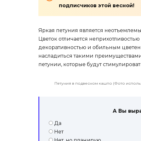
подписчиков этой весной!
Яркая петуния является неотъемлемы
Цветок отличается неприхотливостью
декоративностью и обильным цветени
насладиться такими преимуществами
петунии, которые будут стимулировать
Петуния в подвесном кашпо (Фото использ
А Вы выр
Да
Нет
Нет, но планирую