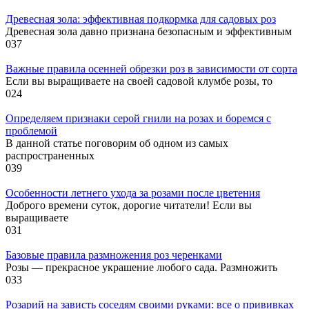
Древесная зола: эффективная подкормка для садовых роз
Древесная зола давно признана безопасным и эффективным
0
37
Важные правила осенней обрезки роз в зависимости от сорта
Если вы выращиваете на своей садовой клумбе розы, то
0
24
Определяем признаки серой гнили на розах и боремся с
проблемой
В данной статье поговорим об одном из самых
распространенных
0
39
Особенности летнего ухода за розами после цветения
Доброго времени суток, дорогие читатели! Если вы
выращиваете
0
31
Базовые правила размножения роз черенками
Розы — прекрасное украшение любого сада. Размножить
0
33
Розарий на зависть соседям своими руками: все о прививках