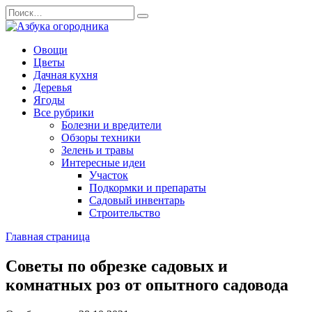
Перейти
Search
к
for:
содержанию
Овощи
Цветы
Дачная кухня
Деревья
Ягоды
Все рубрики
Болезни и вредители
Обзоры техники
Зелень и травы
Интересные идеи
Участок
Подкормки и препараты
Садовый инвентарь
Строительство
Главная страница
Советы по обрезке садовых и
комнатных роз от опытного садовода