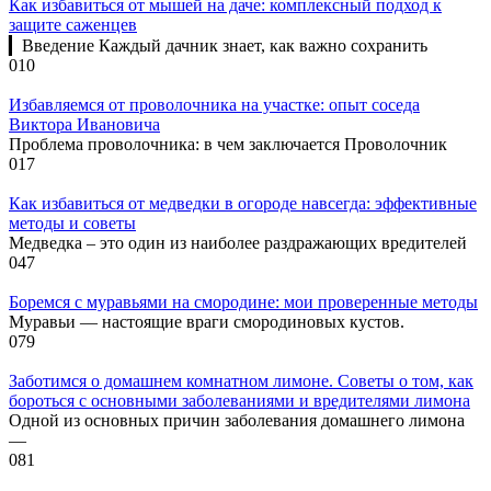
Как избавиться от мышей на даче: комплексный подход к
защите саженцев
▎Введение Каждый дачник знает, как важно сохранить
0
10
Избавляемся от проволочника на участке: опыт соседа
Виктора Ивановича
Проблема проволочника: в чем заключается Проволочник
0
17
Как избавиться от медведки в огороде навсегда: эффективные
методы и советы
Медведка – это один из наиболее раздражающих вредителей
0
47
Боремся с муравьями на смородине: мои проверенные методы
Муравьи — настоящие враги смородиновых кустов.
0
79
Заботимся о домашнем комнатном лимоне. Советы о том, как
бороться с основными заболеваниями и вредителями лимона
Одной из основных причин заболевания домашнего лимона
—
0
81