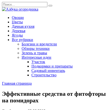
Перейти
Search
к
for:
содержанию
Овощи
Цветы
Дачная кухня
Деревья
Ягоды
Все рубрики
Болезни и вредители
Обзоры техники
Зелень и травы
Интересные идеи
Участок
Подкормки и препараты
Садовый инвентарь
Строительство
Главная страница
Эффективные средства от фитофторы
на помидорах