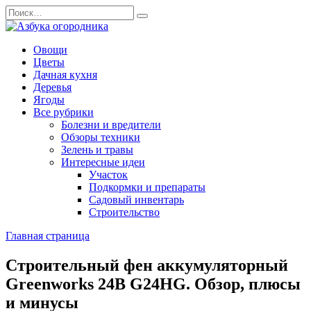
Перейти
Search
к
for:
содержанию
Овощи
Цветы
Дачная кухня
Деревья
Ягоды
Все рубрики
Болезни и вредители
Обзоры техники
Зелень и травы
Интересные идеи
Участок
Подкормки и препараты
Садовый инвентарь
Строительство
Главная страница
Строительный фен аккумуляторный
Greenworks 24В G24HG. Обзор, плюсы
и минусы