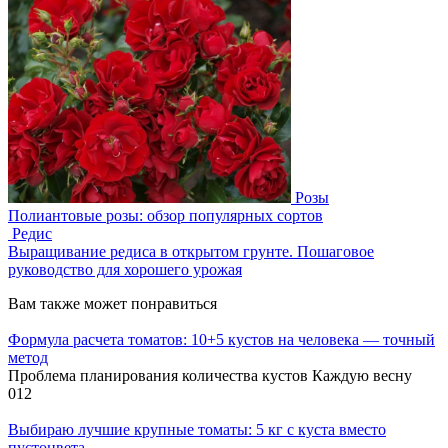
Розы
Полиантовые розы: обзор популярных сортов
Редис
Выращивание редиса в открытом грунте. Пошаговое
руководство для хорошего урожая
Вам также может понравиться
Формула расчета томатов: 10+5 кустов на человека — точный
метод
Проблема планирования количества кустов Каждую весну
0
12
Выбираю лучшие крупные томаты: 5 кг с куста вместо
пустоцвета