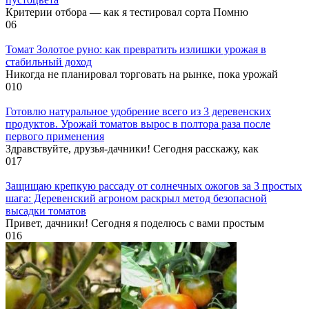
Критерии отбора — как я тестировал сорта Помню
0
6
Томат Золотое руно: как превратить излишки урожая в
стабильный доход
Никогда не планировал торговать на рынке, пока урожай
0
10
Готовлю натуральное удобрение всего из 3 деревенских
продуктов. Урожай томатов вырос в полтора раза после
первого применения
Здравствуйте, друзья-дачники! Сегодня расскажу, как
0
17
Защищаю крепкую рассаду от солнечных ожогов за 3 простых
шага: Деревенский агроном раскрыл метод безопасной
высадки томатов
Привет, дачники! Сегодня я поделюсь с вами простым
0
16