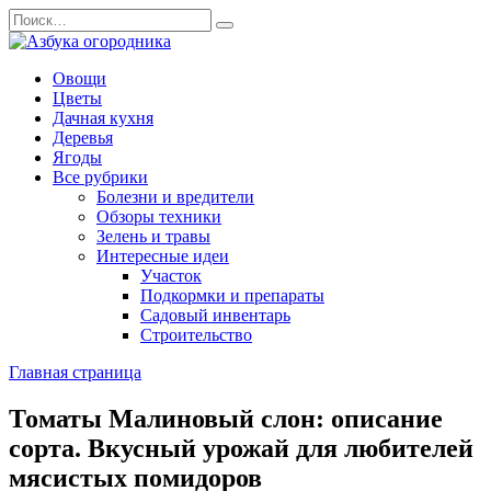
Перейти
Search
к
for:
содержанию
Овощи
Цветы
Дачная кухня
Деревья
Ягоды
Все рубрики
Болезни и вредители
Обзоры техники
Зелень и травы
Интересные идеи
Участок
Подкормки и препараты
Садовый инвентарь
Строительство
Главная страница
Томаты Малиновый слон: описание
сорта. Вкусный урожай для любителей
мясистых помидоров