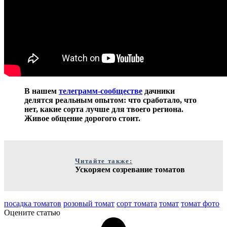
В нашем
телеграмм-сообществе
дачники
делятся реальным опытом: что сработало, что
нет, какие сорта лучше для твоего региона.
Живое общение дорогого стоит.
Читайте также:
Ускоряем созревание томатов
посадка томатов
розовый томат
сорт томата
томат
томат фото
Оцените статью