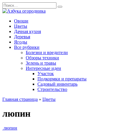
Перейти
Search
к
for:
содержанию
Овощи
Цветы
Дачная кухня
Деревья
Ягоды
Все рубрики
Болезни и вредители
Обзоры техники
Зелень и травы
Интересные идеи
Участок
Подкормки и препараты
Садовый инвентарь
Строительство
Главная страница
»
Цветы
люпин
люпин