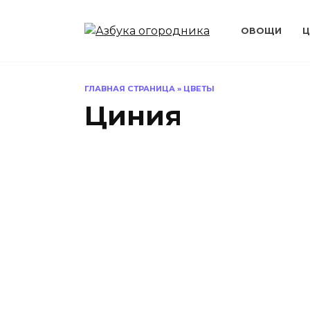
Перейти
к
ОВОЩИ
Ц
содержанию
ГЛАВНАЯ СТРАНИЦА
»
ЦВЕТЫ
Циния
ЦВЕТЫ
ЦВЕТ
Как по
ухажив
Цинния: как
выраст