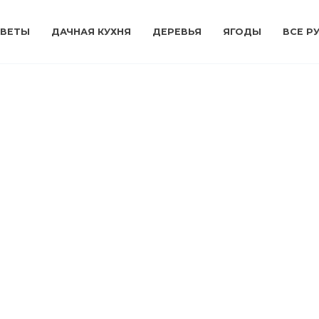
ВЕТЫ
ДАЧНАЯ КУХНЯ
ДЕРЕВЬЯ
ЯГОДЫ
ВСЕ Р
Ы
ЦВЕТЫ
садить,
Как вырастить
ать и
циннию в своем саду
ить цинию в