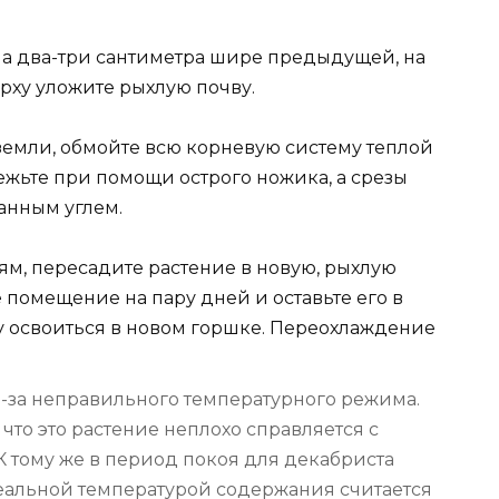
на два-три сантиметра шире предыдущей, на
ерху уложите рыхлую почву.
 земли, обмойте всю корневую систему теплой
жьте при помощи острого ножика, а срезы
анным углем.
ям, пересадите растение в новую, рыхлую
 помещение на пару дней и оставьте его в
ту освоиться в новом горшке. Переохлаждение
з-за неправильного температурного режима.
что это растение неплохо справляется с
 тому же в период покоя для декабриста
еальной температурой содержания считается