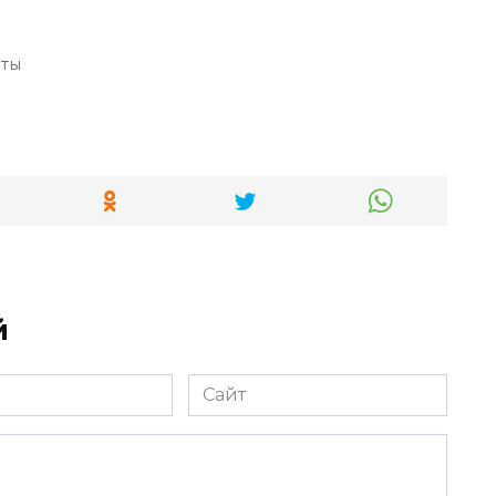
еты
й
Сайт