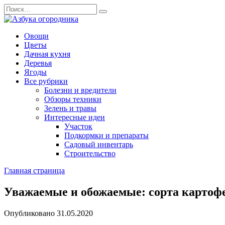
Перейти
Search
к
for:
содержанию
Овощи
Цветы
Дачная кухня
Деревья
Ягоды
Все рубрики
Болезни и вредители
Обзоры техники
Зелень и травы
Интересные идеи
Участок
Подкормки и препараты
Садовый инвентарь
Строительство
Главная страница
Уважаемые и обожаемые: сорта картофе
Опубликовано
31.05.2020