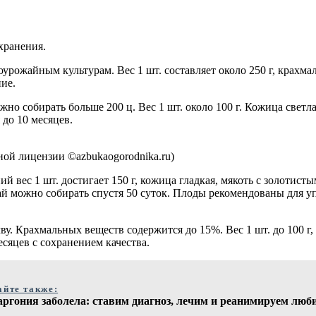
хранения.
рожайным культурам. Вес 1 шт. составляет около 250 г, крахмал
ние.
жно собирать больше 200 ц. Вес 1 шт. около 100 г. Кожица светл
 до 10 месяцев.
ой лицензии ©azbukaogorodnika.ru)
вес 1 шт. достигает 150 г, кожица гладкая, мякоть с золотистым
й можно собирать спустя 50 суток. Плоды рекомендованы для уп
ву. Крахмальных веществ содержится до 15%. Вес 1 шт. до 100 г,
сяцев с сохранением качества.
айте также:
аргония заболела: ставим диагноз, лечим и реанимируем люб