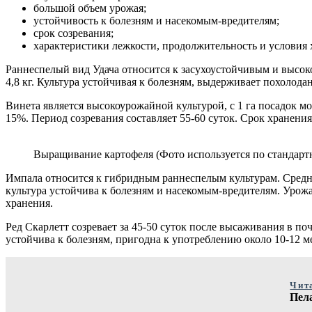
большой объем урожая;
устойчивость к болезням и насекомым-вредителям;
срок созревания;
характеристики лежкости, продолжительность и условия 
Раннеспелый вид Удача относится к засухоустойчивым и высокоу
4,8 кг. Культура устойчивая к болезням, выдерживает похолода
Винета является высокоурожайной культурой, с 1 га посадок мо
15%. Период созревания составляет 55-60 суток. Срок хранения
Выращивание картофеля (Фото используется по стандартн
Импала относится к гибридным раннеспелым культурам. Средний 
культура устойчива к болезням и насекомым-вредителям. Урожа
хранения.
Ред Скарлетт созревает за 45-50 суток после высаживания в поч
устойчива к болезням, пригодна к употреблению около 10-12 ме
Чит
Пел