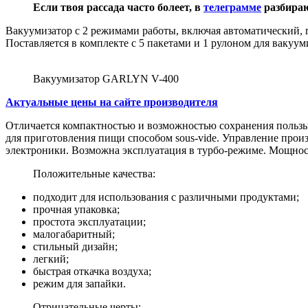
Если твоя рассада часто болеет, в
телеграмме
разбираю
Вакуумизатор с 2 режимами работы, включая автоматический, 
Поставляется в комплекте с 5 пакетами и 1 рулоном для вакуум
Вакуумизатор GARLYN V-400
Актуальные цены на сайте производителя
Отличается компактностью и возможностью сохранения пользы
для приготовления пищи способом sous-vide. Управление прои
электроники. Возможна эксплуатация в турбо-режиме. Мощност
Положительные качества:
подходит для использования с различными продуктами;
прочная упаковка;
простота эксплуатации;
малогабаритный;
стильный дизайн;
легкий;
быстрая откачка воздуха;
режим для запайки.
Отрицательные черты: