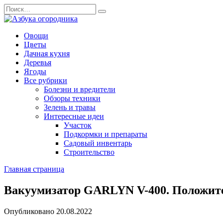
Перейти
Search
к
for:
содержанию
Овощи
Цветы
Дачная кухня
Деревья
Ягоды
Все рубрики
Болезни и вредители
Обзоры техники
Зелень и травы
Интересные идеи
Участок
Подкормки и препараты
Садовый инвентарь
Строительство
Главная страница
Вакуумизатор GARLYN V-400. Положите
Опубликовано
20.08.2022