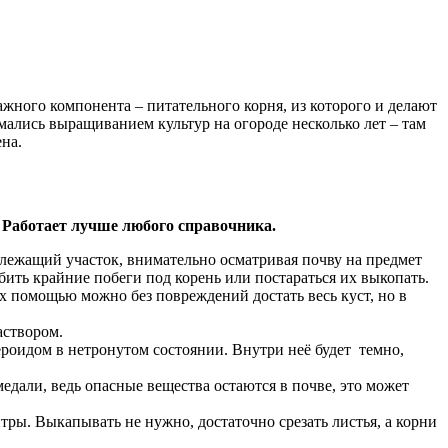
важного компонента – питательного корня, из которого и делают
имались выращиванием культур на огороде несколько лет – там
на.
 Работает лучше любого справочника.
злежащий участок, внимательно осматривая почву на предмет
бить крайние побеги под корень или постараться их выкопать.
их помощью можно без повреждений достать весь куст, но в
аствором.
бероидом в нетронутом состоянии. Внутри неё будет темно,
едали, ведь опасные вещества остаются в почве, это может
ры. Выкапывать не нужно, достаточно срезать листья, а корни