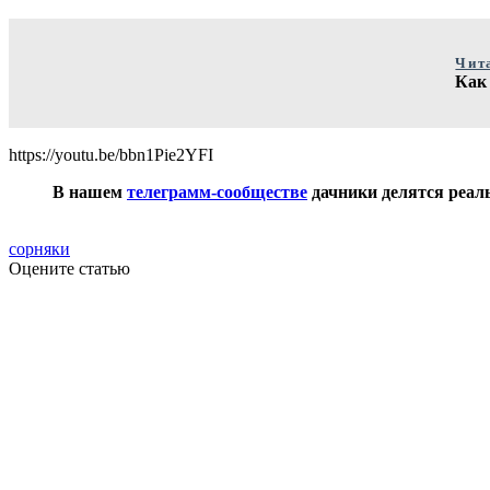
Чит
Как 
https://youtu.be/bbn1Pie2YFI
В нашем
телеграмм-сообществе
дачники делятся реаль
сорняки
Оцените статью