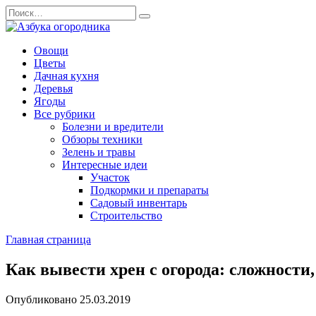
Перейти
Search
к
for:
содержанию
Овощи
Цветы
Дачная кухня
Деревья
Ягоды
Все рубрики
Болезни и вредители
Обзоры техники
Зелень и травы
Интересные идеи
Участок
Подкормки и препараты
Садовый инвентарь
Строительство
Главная страница
Как вывести хрен с огорода: сложност
Опубликовано
25.03.2019