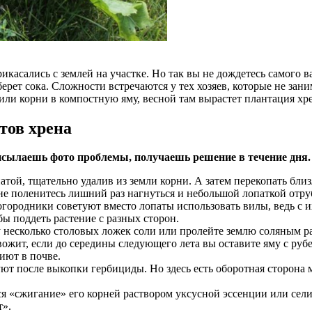
рикасались с землей на участке. Но так вы не дождетесь самого 
берет сока. Сложности встречаются у тех хозяев, которые не зан
сили корни в компостную яму, весной там вырастет плантация хре
тов хрена
сылаешь фото проблемы, получаешь решение в течение дня.
атой, тщательно удалив из земли корни. А затем перекопать бли
не поленитесь лишний раз нагнуться и небольшой лопаткой отру
огородники советуют вместо лопаты использовать вилы, ведь с 
ы поддеть растение с разных сторон.
ву несколько столовых ложек соли или пролейте землю соляным р
евожит, если до середины следующего лета вы оставите яму с ру
иют в почве.
ют после выкопки гербициды. Но здесь есть оборотная сторона м
«сжигание» его корней раствором уксусной эссенции или селит
т».