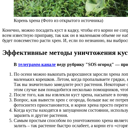
Корень хрена (Фото из открытого источника)
Конечно, можно посадить куст в кадку, чтобы его корни не соп
всем известную приправу, так как он в маленьком объеме не на
будет повсеместно расти хрен. И, если по незнанию, вы выбро
Эффективные методы уничтожения кус
В
телеграмм-канале
веду рубрику "SOS огород" — при
По осени можно выкопать разросшиеся заросли хрена лоп
маленьких корешков. Летом, когда пропалываете грядки, 
Так вы значительно замедлите рост растения. Некоторые 
этом случае вам понадобится несколько помощников, чтоб
После того, как вы извлекли куст хрена, насыпьте в поч
Вопрос, как вывести хрен с огорода, больше вас не потр
фотосинтез приостановится, и корни хрена просто перегн
Когда кусты находятся в запущенном состоянии, использу
заразить и другие растения.
Самым простым способом по уничтожению хрена является 
залить – так растение быстро ослабеет, а корни его «сгоря