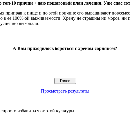
 топ-10 причин + даю пошаговый план лечения. Уже спас сот
ых приправ к пище и по этой причине его выращивают повсеместн
о в её 100%-ой выживаемости. Хрену не страшны ни мороз, ни п
х успешно выкопали.
А Вам приходилось бороться с хреном-сорняком?
Просмотреть результаты
непросто избавиться от этой культуры.