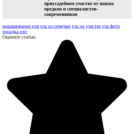
приусадебном участке от наших
предков и специалистов-
современников
выращивание ели
ель из семечки
ель на участке
ель фото
посадка ели
Оцените статью