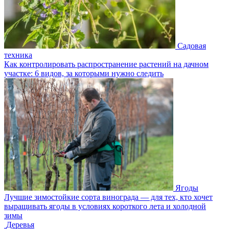
Садовая
техника
Как контролировать распространение растений на дачном
участке: 6 видов, за которыми нужно следить
Ягоды
Лучшие зимостойкие сорта винограда — для тех, кто хочет
выращивать ягоды в условиях короткого лета и холодной
зимы
Деревья