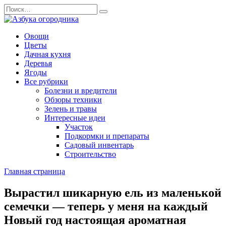
Перейти
Search
к
for:
содержанию
Овощи
Цветы
Дачная кухня
Деревья
Ягоды
Все рубрики
Болезни и вредители
Обзоры техники
Зелень и травы
Интересные идеи
Участок
Подкормки и препараты
Садовый инвентарь
Строительство
Главная страница
Вырастил шикарную ель из маленькой
семечки — теперь у меня на каждый
Новый год настоящая ароматная