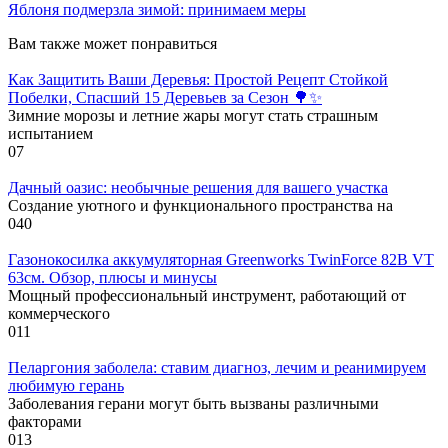
Яблоня подмерзла зимой: принимаем меры
Вам также может понравиться
Как Защитить Ваши Деревья: Простой Рецепт Стойкой
Побелки, Спасший 15 Деревьев за Сезон 🌳✨
Зимние морозы и летние жары могут стать страшным
испытанием
0
7
Дачный оазис: необычные решения для вашего участка
Создание уютного и функционального пространства на
0
40
Газонокосилка аккумуляторная Greenworks TwinForce 82В VT
63см. Обзор, плюсы и минусы
Мощный профессиональный инструмент, работающий от
коммерческого
0
11
Пеларгония заболела: ставим диагноз, лечим и реанимируем
любимую герань
Заболевания герани могут быть вызваны различными
факторами
0
13