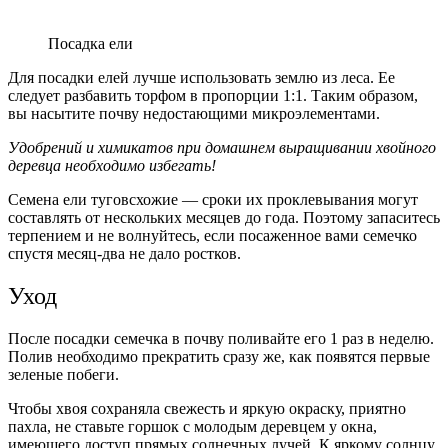
Посадка ели
Для посадки елей лучше использовать землю из леса. Ее
следует разбавить торфом в пропорции 1:1. Таким образом,
вы насытите почву недостающими микроэлементами.
Удобрений и химикатов при домашнем выращивании хвойного
деревца необходимо избегать!
Семена ели туговсхожие — сроки их проклевывания могут
составлять от нескольких месяцев до года. Поэтому запаситесь
терпением и не волнуйтесь, если посаженное вами семечко
спустя месяц-два не дало ростков.
Уход
После посадки семечка в почву поливайте его 1 раз в неделю.
Полив необходимо прекратить сразу же, как появятся первые
зеленые побеги.
Чтобы хвоя сохраняла свежесть и яркую окраску, приятно
пахла, не ставьте горшок с молодым деревцем у окна,
имеющего доступ прямых солнечных лучей. К яркому солнцу