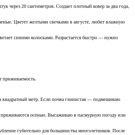
тук через 20 сантиметров. Создает плотный ковер за два года,
зеленые. Цветет желтыми свечками в августе, любит влажную
ветает синими колосками. Разрастается быстро — нужно
т приживаемость.
 на квадратный метр. Если почва глинистая — подмешиваю
же приживаются осенью. Высаживаю в пасмурную погоду или
лубление губительно для большинства многолетников. После