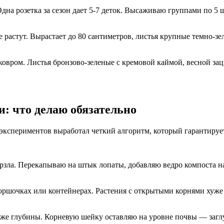
Одна розетка за сезон дает 5-7 деток. Высаживаю группами по 5 ш
не растут. Вырастает до 80 сантиметров, листья крупные темно-
овром. Листья бронзово-зеленые с кремовой каймой, весной зац
: что делаю обязательно
 экспериментов выработал четкий алгоритм, который гарантируе
мерзла. Перекапываю на штык лопаты, добавляю ведро компоста
горшочках или контейнерах. Растения с открытыми корнями ху
й же глубины. Корневую шейку оставляю на уровне почвы — заг