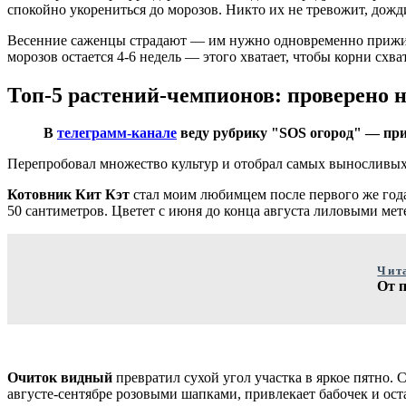
спокойно укорениться до морозов. Никто их не тревожит, дожд
Весенние саженцы страдают — им нужно одновременно приживать
морозов остается 4-6 недель — этого хватает, чтобы корни схва
Топ-5 растений-чемпионов: проверено н
В
телеграмм-канале
веду рубрику "SOS огород" — при
Перепробовал множество культур и отобрал самых выносливых. 
Котовник Кит Кэт
стал моим любимцем после первого же года
50 сантиметров. Цветет с июня до конца августа лиловыми мете
Чит
От 
Очиток видный
превратил сухой угол участка в яркое пятно. 
августе-сентябре розовыми шапками, привлекает бабочек и ост