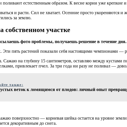
и поливают естественным образом. К весне корни уже крепкие и
ся и расти. Сил не хватает. Осенние просто укореняются и жду
тились за землю.
а собственном участке
сылаешь фото проблемы, получаешь решение в течение дня.
Эти пять растений показали себя настоящими чемпионами — раст
. Сажаю на глубину 15 сантиметров, оставляю между кустами п
лками, привлекает пчел. За три года ни разу не поливал — дово
айте также:
пустых веток к ломящимся от плодов: личный опыт превращен
Сажаю поверхностно — корневая шейка остается на уровне земли.
ается декоративным до снега.