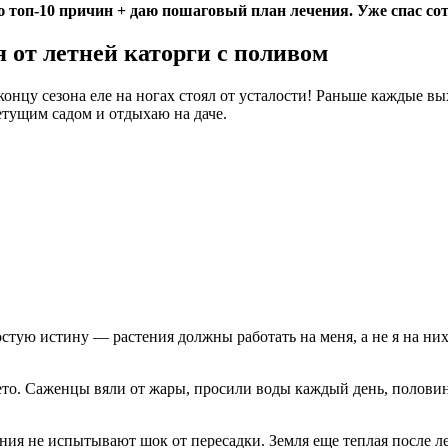
 топ-10 причин + даю пошаговый план лечения. Уже спас сот
 от летней каторги с поливом
 концу сезона еле на ногах стоял от усталости! Раньше каждые 
етущим садом и отдыхаю на даче.
остую истину — растения должны работать на меня, а не я на них
ето. Саженцы вяли от жары, просили воды каждый день, половин
ния не испытывают шок от пересадки. Земля еще теплая после ле