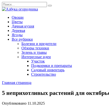
Перейти
Search
к
for:
содержанию
Овощи
Цветы
Дачная кухня
Деревья
Ягоды
Все рубрики
Болезни и вредители
Обзоры техники
Зелень и травы
Интересные идеи
Участок
Подкормки и препараты
Садовый инвентарь
Строительство
Главная страница
5 неприхотливых растений для октябрьс
Опубликовано
11.10.2025