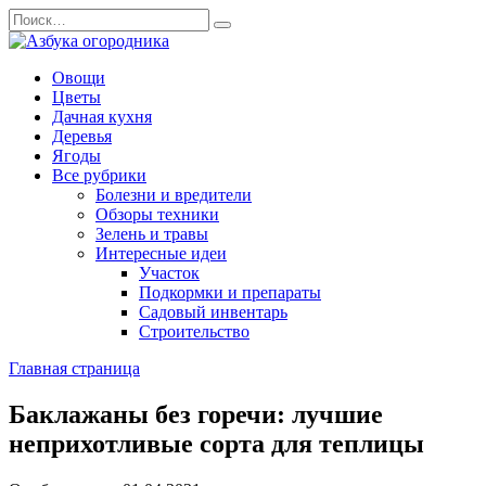
Перейти
Search
к
for:
содержанию
Овощи
Цветы
Дачная кухня
Деревья
Ягоды
Все рубрики
Болезни и вредители
Обзоры техники
Зелень и травы
Интересные идеи
Участок
Подкормки и препараты
Садовый инвентарь
Строительство
Главная страница
Баклажаны без горечи: лучшие
неприхотливые сорта для теплицы