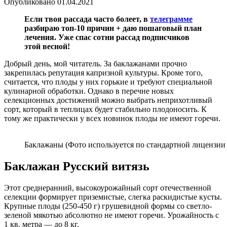
Опубликовано
01.04.2021
Если твоя рассада часто болеет, в
телеграмме
разбираю топ-10 причин + даю пошаговый план
лечения. Уже спас сотни рассад подписчиков
этой весной!
Добрый день, мой читатель. За баклажанами прочно
закрепилась репутация капризной культуры. Кроме того,
считается, что плоды у них горькие и требуют специальной
кулинарной обработки. Однако в перечне новых
селекционных достижений можно выбрать неприхотливый
сорт, который в теплицах будет стабильно плодоносить. К
тому же практически у всех новинок плоды не имеют горечи.
Баклажаны (Фото используется по стандартной лицензии 
Баклажан Русский витязь
Этот среднеранний, высокоурожайный сорт отечественной
селекции формирует приземистые, слегка раскидистые кусты.
Крупные плоды (250-450 г) грушевидной формы со светло-
зеленой мякотью абсолютно не имеют горечи. Урожайность с
1 кв. метра — до 8 кг.