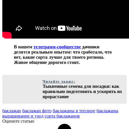
В нашем
телеграмм-сообществе
дачники
делятся реальным опытом: что сработало, что
нет, какие сорта лучше для твоего региона.
Живое общение дорогого стоит.
Читайте также:
Тыквенные семена для посадки: как
правильно подготовить и ускорить их
прорастание
баклажан
баклажан фото
баклажаны в теплице
баклажаны
выращивание и уход
сорта баклажанов
Оцените статью