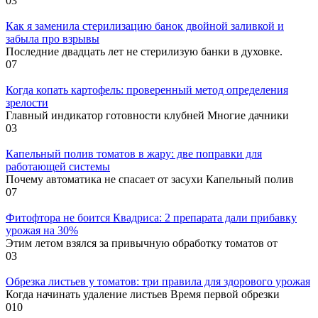
0
3
Как я заменила стерилизацию банок двойной заливкой и
забыла про взрывы
Последние двадцать лет не стерилизую банки в духовке.
0
7
Когда копать картофель: проверенный метод определения
зрелости
Главный индикатор готовности клубней Многие дачники
0
3
Капельный полив томатов в жару: две поправки для
работающей системы
Почему автоматика не спасает от засухи Капельный полив
0
7
Фитофтора не боится Квадриса: 2 препарата дали прибавку
урожая на 30%
Этим летом взялся за привычную обработку томатов от
0
3
Обрезка листьев у томатов: три правила для здорового урожая
Когда начинать удаление листьев Время первой обрезки
0
10