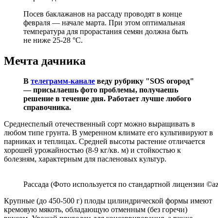
Посев баклажанов на рассаду проводят в конце
февраля — начале марта. При этом оптимальная
температура для прорастания семян должна быть
не ниже 25-28
°
С.
Мечта дачника
В
телеграмм-канале
веду рубрику "SOS огород"
— присылаешь фото проблемы, получаешь
решение в течение дня. Работает лучше любого
справочника.
Среднеспелый отечественный сорт можно выращивать в
любом типе грунта. В умеренном климате его культивируют в
парниках и теплицах. Средней высоты растение отличается
хорошей урожайностью (8-9 кг/кв. м) и стойкостью к
болезням, характерным для пасленовых культур.
Рассада (Фото используется по стандартной лицензии ©az
Крупные (до 450-500 г) плоды цилиндрической формы имеют
кремовую мякоть, обладающую отменным (без горечи)