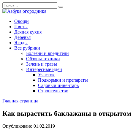
Перейти
Search
к
for:
содержанию
Овощи
Цветы
Дачная кухня
Деревья
Ягоды
Все рубрики
Болезни и вредители
Обзоры техники
Зелень и травы
Интересные идеи
Участок
Подкормки и препараты
Садовый инвентарь
Строительство
Главная страница
Как вырастить баклажаны в открытом 
Опубликовано
01.02.2019