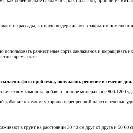
мя, как более мелкие баклажаны, как полагают, пришли из Китая
вают из рассады, которую выдерживают в закрытом помещении 1
но использовать раннеспелые сорта баклажанов и выращивать их
летнее время тоже.
сылаешь фото проблемы, получаешь решение в течение дня.
оличеством компоста, добавьте полное минеральное 800-1200 удо
ий добавьте к компосту хорошо перепревший навоз и зеленые уд
саживают в грунт на расстоянии 30-40 см друг от друга и 50-60 