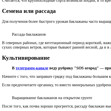
Считается, что крупноплодные сорта возникли Индии, в то вре
Семена или рассада
Для получения более быстрого урожая баклажаны часто выращи
Рассада баклажанов
В северных районах, где вегетационный период короткий, важ
сухих северных ветров, которые бывают ранней весной, да и в 
Культивирование
В
телеграмм-канале
веду рубрику "SOS огород" — при
Начните с того, что заправьте грядку под баклажаны большим к
Если предпочитаете органику, то вместо минеральных удобрен
Выращивание баклажанов на открытом грунте
После того, как почва хорошо прогреется, рассаду баклажан вы