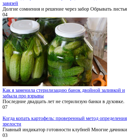
завязей
Долгие сомнения и решение через забор Обрывать листья
0
4
Как я заменила стерилизацию банок двойной заливкой и
забыла про взрывы
Последние двадцать лет не стерилизую банки в духовке.
0
7
Когда копать картофель: проверенный метод определения
зрелости
Главный индикатор готовности клубней Многие дачники
0
3