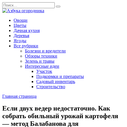
Перейти
Search
к
for:
содержанию
Овощи
Цветы
Дачная кухня
Деревья
Ягоды
Все рубрики
Болезни и вредители
Обзоры техники
Зелень и травы
Интересные идеи
Участок
Подкормки и препараты
Садовый инвентарь
Строительство
Главная страница
Если двух ведер недостаточно. Как
собрать обильный урожай картофеля
— метод Балабанова для