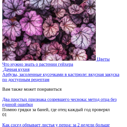
Цветы
Что нужно знать о растении гейхера
Дачная кухня
Арбузы, засоленные кусочками в кастрюле: вкусная закуска
по доступным рецептам
Вам также может понравиться
Два простых признака созревшего чеснока: метод отца без
единой ошибки
Помню грядки за баней, где отец каждый год проверял
0
1
Как сосед обрывает листья у перца: за 2 недели больше