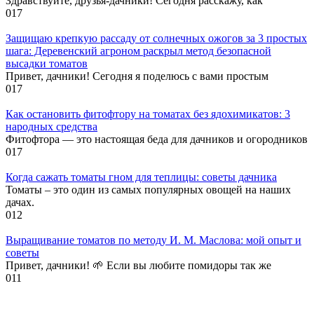
Здравствуйте, друзья-дачники! Сегодня расскажу, как
0
17
Защищаю крепкую рассаду от солнечных ожогов за 3 простых
шага: Деревенский агроном раскрыл метод безопасной
высадки томатов
Привет, дачники! Сегодня я поделюсь с вами простым
0
17
Как остановить фитофтору на томатах без ядохимикатов: 3
народных средства
Фитофтора — это настоящая беда для дачников и огородников
0
17
Когда сажать томаты гном для теплицы: советы дачника
Томаты – это один из самых популярных овощей на наших
дачах.
0
12
Выращивание томатов по методу И. М. Маслова: мой опыт и
советы
Привет, дачники! 🌱 Если вы любите помидоры так же
0
11