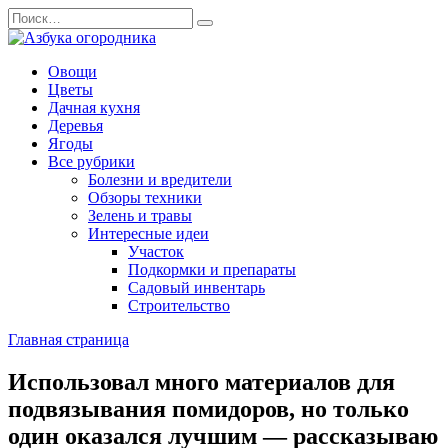
Перейти
Search
к
for:
содержанию
Овощи
Цветы
Дачная кухня
Деревья
Ягоды
Все рубрики
Болезни и вредители
Обзоры техники
Зелень и травы
Интересные идеи
Участок
Подкормки и препараты
Садовый инвентарь
Строительство
Главная страница
Использовал много материалов для
подвязывания помидоров, но только
один оказался лучшим — рассказываю