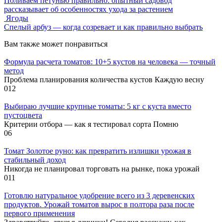
Поливаем петунью правильно: опытный садовод
рассказывает об особенностях ухода за растением
Ягоды
Спелый арбуз — когда созревает и как правильно выбрать
Вам также может понравиться
Формула расчета томатов: 10+5 кустов на человека — точный
метод
Проблема планирования количества кустов Каждую весну
0
12
Выбираю лучшие крупные томаты: 5 кг с куста вместо
пустоцвета
Критерии отбора — как я тестировал сорта Помню
0
6
Томат Золотое руно: как превратить излишки урожая в
стабильный доход
Никогда не планировал торговать на рынке, пока урожай
0
11
Готовлю натуральное удобрение всего из 3 деревенских
продуктов. Урожай томатов вырос в полтора раза после
первого применения