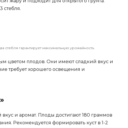
сит жару и подходит для открытого грунта.
3 стебля.
два стебля гарантирует максимальную урожайность.
ным цветом плодов. Они имеют сладкий вкус и
ение требует хорошего освещения и
»
вкус и аромат. Плоды достигают 180 граммов
ния. Рекомендуется формировать куст в 1-2