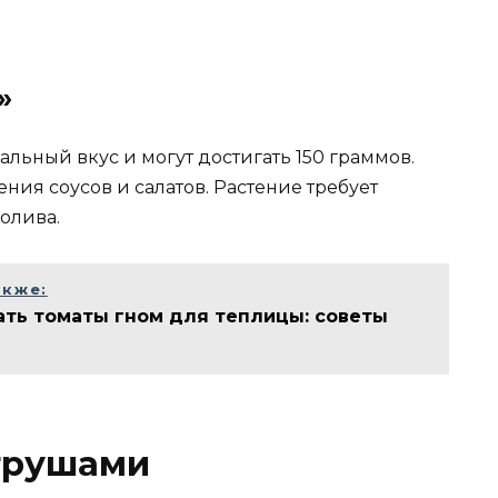
»
льный вкус и могут достигать 150 граммов.
ния соусов и салатов. Растение требует
олива.
акже:
ать томаты гном для теплицы: советы
-грушами