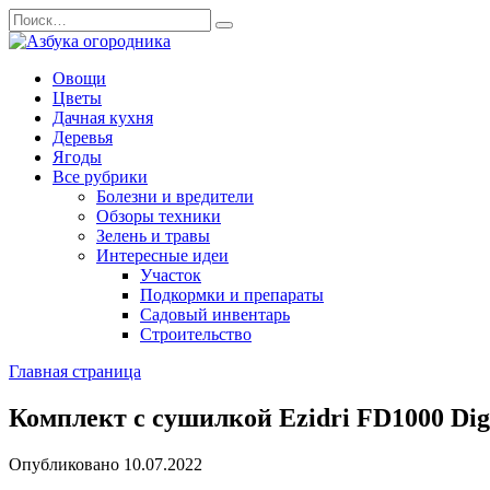
Перейти
Search
к
for:
содержанию
Овощи
Цветы
Дачная кухня
Деревья
Ягоды
Все рубрики
Болезни и вредители
Обзоры техники
Зелень и травы
Интересные идеи
Участок
Подкормки и препараты
Садовый инвентарь
Строительство
Главная страница
Комплект с сушилкой Ezidri FD1000 Dig
Опубликовано
10.07.2022