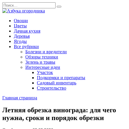
Перейти
Search
к
for:
содержанию
Овощи
Цветы
Дачная кухня
Деревья
Ягоды
Все рубрики
Болезни и вредители
Обзоры техники
Зелень и травы
Интересные идеи
Участок
Подкормки и препараты
Садовый инвентарь
Строительство
Главная страница
Летняя обрезка винограда: для чего
нужна, сроки и порядок обрезки