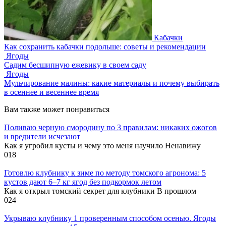
Кабачки
Как сохранить кабачки подольше: советы и рекомендации
Ягоды
Садим бесшипную ежевику в своем саду
Ягоды
Мульчирование малины: какие материалы и почему выбирать
в осеннее и весеннее время
Вам также может понравиться
Поливаю черную смородину по 3 правилам: никаких ожогов
и вредители исчезают
Как я угробил кусты и чему это меня научило Ненавижу
0
18
Готовлю клубнику к зиме по методу томского агронома: 5
кустов дают 6–7 кг ягод без подкормок летом
Как я открыл томский секрет для клубники В прошлом
0
24
Укрываю клубнику 1 проверенным способом осенью. Ягоды