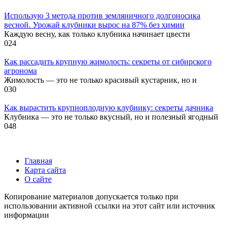
Использую 3 метода против земляничного долгоносика
весной. Урожай клубники вырос на 87% без химии
Каждую весну, как только клубника начинает цвести
0
24
Как рассадить крупную жимолость: секреты от сибирского
агронома
Жимолость — это не только красивый кустарник, но и
0
30
Как вырастить крупноплодную клубнику: секреты дачника
Клубника — это не только вкусный, но и полезный ягодный
0
48
Главная
Карта сайта
О сайте
Копирование материалов допускается только при
использовании активной ссылки на этот сайт или источник
информации