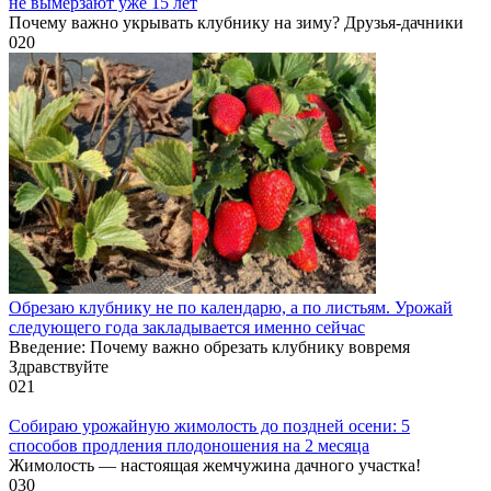
не вымерзают уже 15 лет
Почему важно укрывать клубнику на зиму? Друзья-дачники
0
20
Обрезаю клубнику не по календарю, а по листьям. Урожай
следующего года закладывается именно сейчас
Введение: Почему важно обрезать клубнику вовремя
Здравствуйте
0
21
Собираю урожайную жимолость до поздней осени: 5
способов продления плодоношения на 2 месяца
Жимолость — настоящая жемчужина дачного участка!
0
30