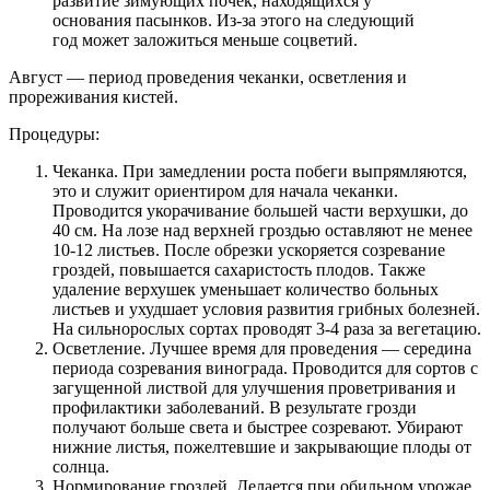
развитие зимующих почек, находящихся у
основания пасынков. Из-за этого на следующий
год может заложиться меньше соцветий.
Август — период проведения чеканки, осветления и
прореживания кистей.
Процедуры:
Чеканка. При замедлении роста побеги выпрямляются,
это и служит ориентиром для начала чеканки.
Проводится укорачивание большей части верхушки, до
40 см. На лозе над верхней гроздью оставляют не менее
10-12 листьев. После обрезки ускоряется созревание
гроздей, повышается сахаристость плодов. Также
удаление верхушек уменьшает количество больных
листьев и ухудшает условия развития грибных болезней.
На сильнорослых сортах проводят 3-4 раза за вегетацию.
Осветление. Лучшее время для проведения — середина
периода созревания винограда. Проводится для сортов с
загущенной листвой для улучшения проветривания и
профилактики заболеваний. В результате грозди
получают больше света и быстрее созревают. Убирают
нижние листья, пожелтевшие и закрывающие плоды от
солнца.
Нормирование гроздей. Делается при обильном урожае,