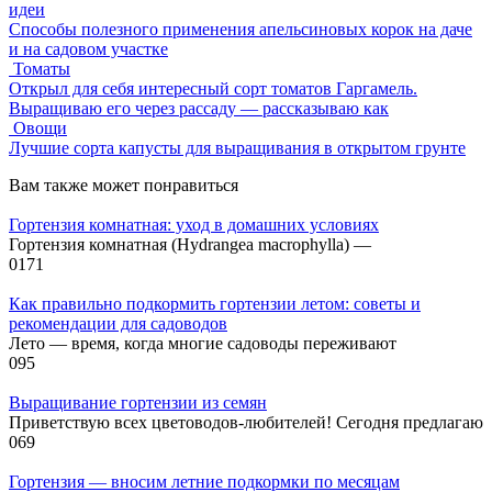
идеи
Способы полезного применения апельсиновых корок на даче
и на садовом участке
Томаты
Открыл для себя интересный сорт томатов Гаргамель.
Выращиваю его через рассаду — рассказываю как
Овощи
Лучшие сорта капусты для выращивания в открытом грунте
Вам также может понравиться
Гортензия комнатная: уход в домашних условиях
Гортензия комнатная (Hydrangea macrophylla) —
0
171
Как правильно подкормить гортензии летом: советы и
рекомендации для садоводов
Лето — время, когда многие садоводы переживают
0
95
Выращивание гортензии из семян
Приветствую всех цветоводов-любителей! Сегодня предлагаю
0
69
Гортензия — вносим летние подкормки по месяцам