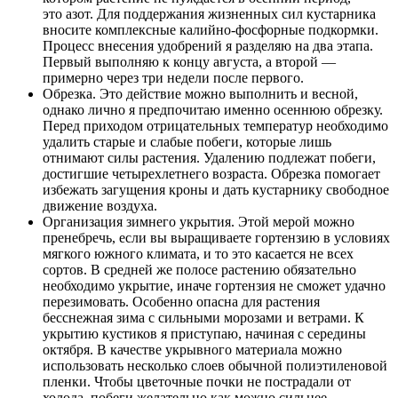
это азот. Для поддержания жизненных сил кустарника
вносите комплексные калийно-фосфорные подкормки.
Процесс внесения удобрений я разделяю на два этапа.
Первый выполняю к концу августа, а второй —
примерно через три недели после первого.
Обрезка. Это действие можно выполнить и весной,
однако лично я предпочитаю именно осеннюю обрезку.
Перед приходом отрицательных температур необходимо
удалить старые и слабые побеги, которые лишь
отнимают силы растения. Удалению подлежат побеги,
достигшие четырехлетнего возраста. Обрезка помогает
избежать загущения кроны и дать кустарнику свободное
движение воздуха.
Организация зимнего укрытия. Этой мерой можно
пренебречь, если вы выращиваете гортензию в условиях
мягкого южного климата, и то это касается не всех
сортов. В средней же полосе растению обязательно
необходимо укрытие, иначе гортензия не сможет удачно
перезимовать. Особенно опасна для растения
бесснежная зима с сильными морозами и ветрами. К
укрытию кустиков я приступаю, начиная с середины
октября. В качестве укрывного материала можно
использовать несколько слоев обычной полиэтиленовой
пленки. Чтобы цветочные почки не пострадали от
холода, побеги желательно как можно сильнее