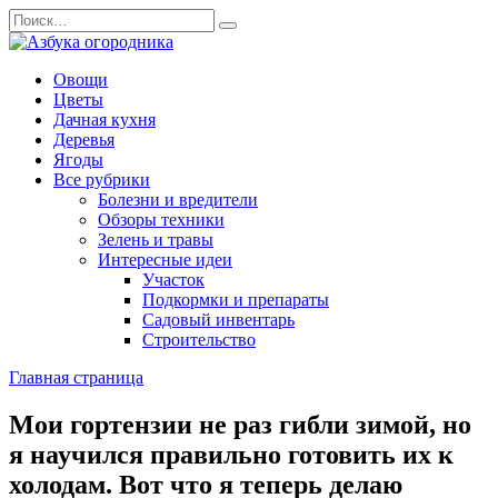
Перейти
Search
к
for:
содержанию
Овощи
Цветы
Дачная кухня
Деревья
Ягоды
Все рубрики
Болезни и вредители
Обзоры техники
Зелень и травы
Интересные идеи
Участок
Подкормки и препараты
Садовый инвентарь
Строительство
Главная страница
Мои гортензии не раз гибли зимой, но
я научился правильно готовить их к
холодам. Вот что я теперь делаю