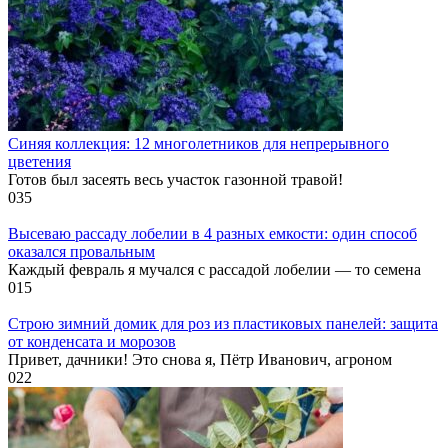
Синяя коллекция: 12 многолетников для непрерывного
цветения
Готов был засеять весь участок газонной травой!
0
35
Высеваю рассаду лобелии в 4 разных емкости: один способ
оказался провальным
Каждый февраль я мучался с рассадой лобелии — то семена
0
15
Строю зимний домик для роз из пластиковых панелей: защита
от конденсата и морозов
Привет, дачники! Это снова я, Пётр Иванович, агроном
0
22