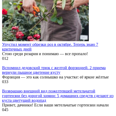
Упустил момент обрезки роз в октябре. Теперь знаю 7
критичных дней
Стою среди розария и понимаю — все пропало!
0
12
Вспомнил дедовский трюк с желтой форзицией. 2 приема
вернули пышное цветение кусту
Форзиция — это как солнышко на участке: её яркие жёлтые
0
33
Возвращаю внешний вид пожелтевшей метельчатой
гортензии без дорогой химии: 5 домашних средств сделают из
куста цветущий водопад
Привет, дачники! Если ваши метельчатые гортензии начали
0
45