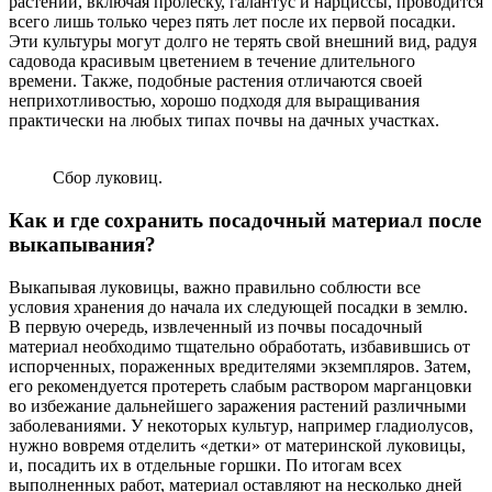
растений, включая пролеску, галантус и нарциссы, проводится
всего лишь только через пять лет после их первой посадки.
Эти культуры могут долго не терять свой внешний вид, радуя
садовода красивым цветением в течение длительного
времени. Также, подобные растения отличаются своей
неприхотливостью, хорошо подходя для выращивания
практически на любых типах почвы на дачных участках.
Сбор луковиц.
Как и где сохранить посадочный материал после
выкапывания?
Выкапывая луковицы, важно правильно соблюсти все
условия хранения до начала их следующей посадки в землю.
В первую очередь, извлеченный из почвы посадочный
материал необходимо тщательно обработать, избавившись от
испорченных, пораженных вредителями экземпляров. Затем,
его рекомендуется протереть слабым раствором марганцовки
во избежание дальнейшего заражения растений различными
заболеваниями. У некоторых культур, например гладиолусов,
нужно вовремя отделить «детки» от материнской луковицы,
и, посадить их в отдельные горшки. По итогам всех
выполненных работ, материал оставляют на несколько дней