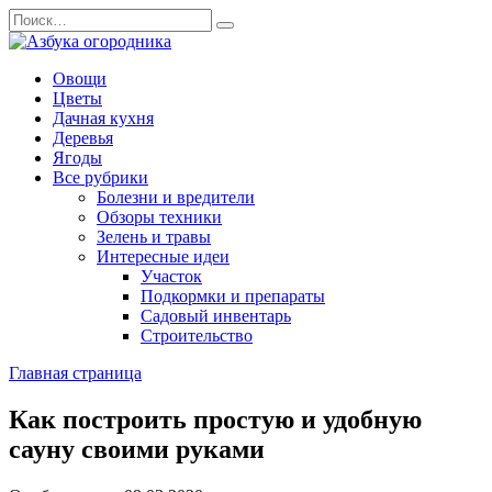
Перейти
Search
к
for:
содержанию
Овощи
Цветы
Дачная кухня
Деревья
Ягоды
Все рубрики
Болезни и вредители
Обзоры техники
Зелень и травы
Интересные идеи
Участок
Подкормки и препараты
Садовый инвентарь
Строительство
Главная страница
Как построить простую и удобную
сауну своими руками