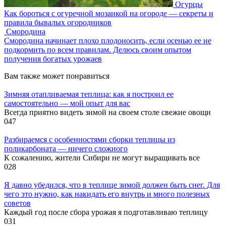
Огурцы
Как бороться с огуречной мозаикой на огороде — секреты и
правила бывалых огородников
Смородина
Смородина начинает плохо плодоносить, если осенью ее не
подкормить по всем правилам. Делюсь своим опытом
получения богатых урожаев
Вам также может понравиться
Зимняя отапливаемая теплица: как я построил ее
самостоятельно — мой опыт для вас
Всегда приятно видеть зимой на своем столе свежие овощи
0
47
Разбираемся с особенностями сборки теплицы из
поликарбоната — ничего сложного
К сожалению, жители Сибири не могут выращивать все
0
28
Я давно убедился, что в теплице зимой должен быть снег. Для
чего это нужно, как накидать его внутрь и много полезных
советов
Каждый год после сбора урожая я подготавливаю теплицу
0
31