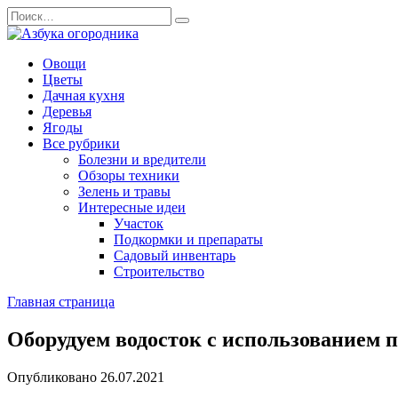
Перейти
Search
к
for:
содержанию
Овощи
Цветы
Дачная кухня
Деревья
Ягоды
Все рубрики
Болезни и вредители
Обзоры техники
Зелень и травы
Интересные идеи
Участок
Подкормки и препараты
Садовый инвентарь
Строительство
Главная страница
Оборудуем водосток с использованием 
Опубликовано
26.07.2021