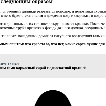
 следующим образом
а, полученный цилиндр разрезается пополам, и половинки скреп
него будет стекать талая и дождевая вода и следовать в водост
ются донышки, а с их голышек откручиваются крышки. После чег
досточные трубы крепятся к фасаду дачного домика, соединяясь
ов защищать ваш дачный домик от пагубного воздействия талых и
ным опытом: что сработало, что нет, какие сорта лучше для 
айте также:
оим сами каркасный сарай с односкатной крышей