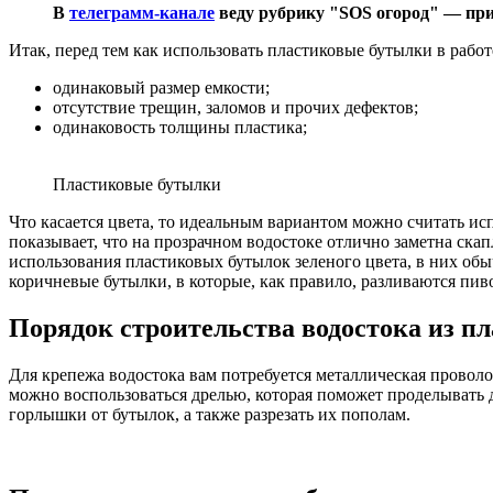
В
телеграмм-канале
веду рубрику "SOS огород" — при
Итак, перед тем как использовать пластиковые бутылки в рабо
одинаковый размер емкости;
отсутствие трещин, заломов и прочих дефектов;
одинаковость толщины пластика;
Пластиковые бутылки
Что касается цвета, то идеальным вариантом можно считать ис
показывает, что на прозрачном водостоке отлично заметна скап
использования пластиковых бутылок зеленого цвета, в них о
коричневые бутылки, в которые, как правило, разливаются пиво 
Порядок строительства водостока из п
Для крепежа водостока вам потребуется металлическая проволо
можно воспользоваться дрелью, которая поможет проделывать 
горлышки от бутылок, а также разрезать их пополам.