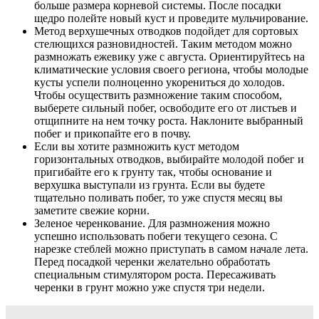
больше размера корневой системы. После посадки
щедро полейте новый куст и проведите мульчирование.
Метод верхушечных отводков подойдет для сортовых
стелющихся разновидностей. Таким методом можно
размножать ежевику уже с августа. Ориентируйтесь на
климатические условия своего региона, чтобы молодые
кусты успели полноценно укорениться до холодов.
Чтобы осуществить размножение таким способом,
выберете сильный побег, освободите его от листьев и
отщипните на нем точку роста. Наклоните выбранный
побег и прикопайте его в почву.
Если вы хотите размножить куст методом
горизонтальных отводков, выбирайте молодой побег и
пригибайте его к грунту так, чтобы основание и
верхушка выступали из грунта. Если вы будете
тщательно поливать побег, то уже спустя месяц вы
заметите свежие корни.
Зеленое черенкование. Для размножения можно
успешно использовать побеги текущего сезона. С
нарезке стеблей можно приступать в самом начале лета.
Перед посадкой черенки желательно обработать
специальным стимулятором роста. Пересаживать
черенки в грунт можно уже спустя три недели.