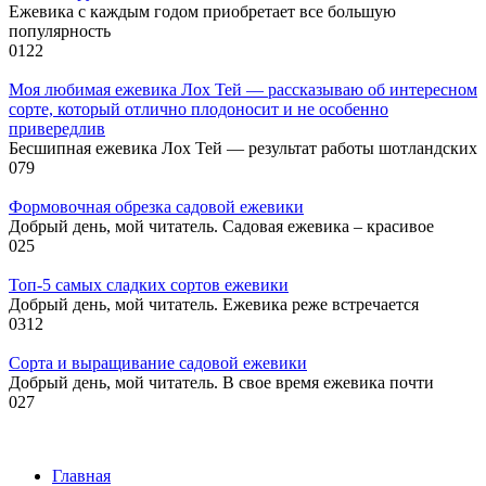
Ежевика с каждым годом приобретает все большую
популярность
0
122
Моя любимая ежевика Лох Тей — рассказываю об интересном
сорте, который отлично плодоносит и не особенно
привередлив
Бесшипная ежевика Лох Тей — результат работы шотландских
0
79
Формовочная обрезка садовой ежевики
Добрый день, мой читатель. Садовая ежевика – красивое
0
25
Топ-5 самых сладких сортов ежевики
Добрый день, мой читатель. Ежевика реже встречается
0
312
Сорта и выращивание садовой ежевики
Добрый день, мой читатель. В свое время ежевика почти
0
27
Главная