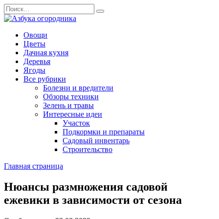
Перейти
Search
к
for:
содержанию
Овощи
Цветы
Дачная кухня
Деревья
Ягоды
Все рубрики
Болезни и вредители
Обзоры техники
Зелень и травы
Интересные идеи
Участок
Подкормки и препараты
Садовый инвентарь
Строительство
Главная страница
Нюансы размножения садовой
ежевики в зависимости от сезона