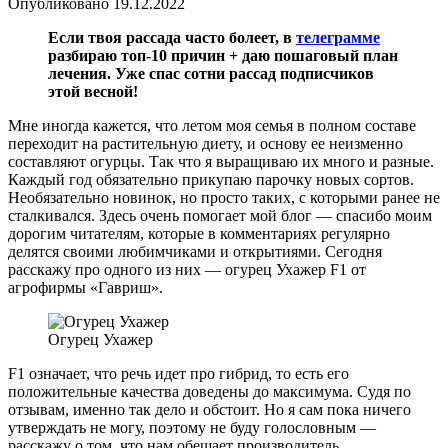
Опубликовано
19.12.2022
Если твоя рассада часто болеет, в
телеграмме
разбираю топ-10 причин + даю пошаговый план
лечения. Уже спас сотни рассад подписчиков
этой весной!
Мне иногда кажется, что летом моя семья в полном составе
переходит на растительную диету, и основу ее неизменно
составляют огурцы. Так что я выращиваю их много и разные.
Каждый год обязательно прикупаю парочку новых сортов.
Необязательно новинок, но просто таких, с которыми ранее не
сталкивался. Здесь очень помогает мой блог — спасибо моим
дорогим читателям, которые в комментариях регулярно
делятся своими любимчиками и открытиями. Сегодня
расскажу про одного из них — огурец Ухажер F1 от
агрофирмы «Гавриш».
Огурец Ухажер
F1 означает, что речь идет про гибрид, то есть его
положительные качества доведены до максимума. Судя по
отзывам, именно так дело и обстоит. Но я сам пока ничего
утверждать не могу, поэтому не буду голословным —
расскажу о том, что нам обещает производитель.