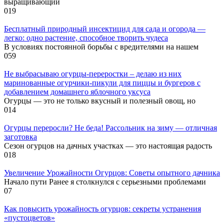
выращивающий
0
19
Бесплатный природный инсектицид для сада и огорода —
легко: одно растение, способное творить чудеса
В условиях постоянной борьбы с вредителями на нашем
0
59
Не выбрасываю огурцы-переростки – делаю из них
маринованные огурчики-пикули для пиццы и бургеров с
добавлением домашнего яблочного уксуса
Огурцы — это не только вкусный и полезный овощ, но
0
14
Огурцы переросли? Не беда! Рассольник на зиму — отличная
заготовка
Сезон огурцов на дачных участках — это настоящая радость
0
18
Увеличение Урожайности Огурцов: Советы опытного дачника
Начало пути Ранее я столкнулся с серьезными проблемами
0
7
Как повысить урожайность огурцов: секреты устранения
«пустоцветов»