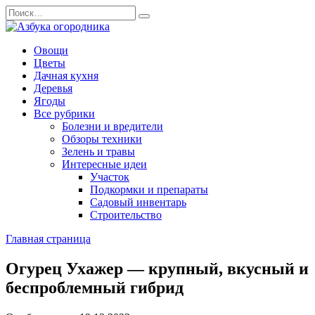
Перейти
Search
к
for:
содержанию
Овощи
Цветы
Дачная кухня
Деревья
Ягоды
Все рубрики
Болезни и вредители
Обзоры техники
Зелень и травы
Интересные идеи
Участок
Подкормки и препараты
Садовый инвентарь
Строительство
Главная страница
Огурец Ухажер — крупный, вкусный и
беспроблемный гибрид