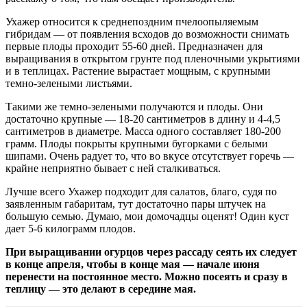
Ухажер относится к среднепоздним пчелоопыляемым
гибридам — от появления всходов до возможности снимать
первые плоды проходит 55-60 дней. Предназначен для
выращивания в открытом грунте под пленочными укрытиями
и в теплицах. Растение вырастает мощным, с крупными
темно-зелеными листьями.
Такими же темно-зелеными получаются и плоды. Они
достаточно крупные — 18-20 сантиметров в длину и 4-4,5
сантиметров в диаметре. Масса одного составляет 180-200
грамм. Плоды покрыты крупными бугорками с белыми
шипами. Очень радует то, что во вкусе отсутствует горечь —
крайне неприятно бывает с ней сталкиваться.
Лучше всего Ухажер подходит для салатов, благо, судя по
заявленным габаритам, тут достаточно пары штучек на
большую семью. Думаю, мои домочадцы оценят! Один куст
дает 5-6 килограмм плодов.
При выращивании огурцов через рассаду сеять их следует
в конце апреля, чтобы в конце мая — начале июня
перенести на постоянное место. Можно посеять и сразу в
теплицу — это делают в середине мая.