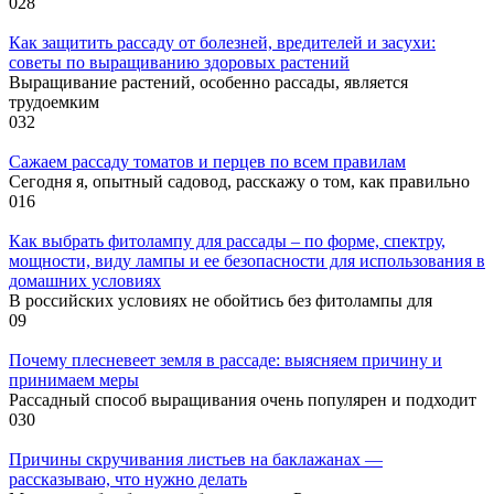
0
28
Как защитить рассаду от болезней, вредителей и засухи:
советы по выращиванию здоровых растений
Выращивание растений, особенно рассады, является
трудоемким
0
32
Сажаем рассаду томатов и перцев по всем правилам
Сегодня я, опытный садовод, расскажу о том, как правильно
0
16
Как выбрать фитолампу для рассады – по форме, спектру,
мощности, виду лампы и ее безопасности для использования в
домашних условиях
В российских условиях не обойтись без фитолампы для
0
9
Почему плесневеет земля в рассаде: выясняем причину и
принимаем меры
Рассадный способ выращивания очень популярен и подходит
0
30
Причины скручивания листьев на баклажанах —
рассказываю, что нужно делать