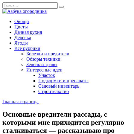
Перейти
Search
к
for:
содержанию
Овощи
Цветы
Дачная кухня
Деревья
Ягоды
Все рубрики
Болезни и вредители
Обзоры техники
Зелень и травы
Интересные идеи
Участок
Подкормки и препараты
Садовый инвентарь
Строительство
Главная страница
Основные вредители рассады, с
которыми мне приходится регулярно
сталкиваться — рассказываю про