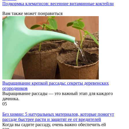
Подкормка клематисов: весенние витаминные коктейли
Вам также может понравиться
Выращивание крепкой рассады: секреты деревенских
огородников
Выращивание рассады — это важный этап для каждого
дачника.
0
5
Без химии: 5 натуральных материалов, которые помогут
рассаде быстрее расти и защитят ее от вредителей
Когда вы садите рассаду, очень важно обеспечить ей