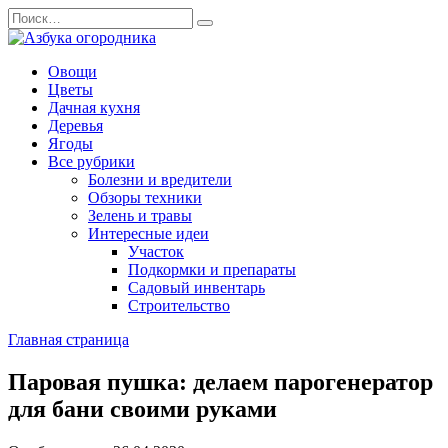
Перейти
Search
к
for:
содержанию
Овощи
Цветы
Дачная кухня
Деревья
Ягоды
Все рубрики
Болезни и вредители
Обзоры техники
Зелень и травы
Интересные идеи
Участок
Подкормки и препараты
Садовый инвентарь
Строительство
Главная страница
Паровая пушка: делаем парогенератор
для бани своими руками