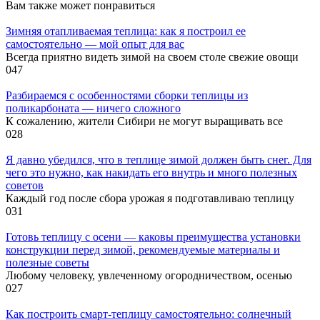
Вам также может понравиться
Зимняя отапливаемая теплица: как я построил ее
самостоятельно — мой опыт для вас
Всегда приятно видеть зимой на своем столе свежие овощи
0
47
Разбираемся с особенностями сборки теплицы из
поликарбоната — ничего сложного
К сожалению, жители Сибири не могут выращивать все
0
28
Я давно убедился, что в теплице зимой должен быть снег. Для
чего это нужно, как накидать его внутрь и много полезных
советов
Каждый год после сбора урожая я подготавливаю теплицу
0
31
Готовь теплицу с осени — каковы преимущества установки
конструкции перед зимой, рекомендуемые материалы и
полезные советы
Любому человеку, увлеченному огородничеством, осенью
0
27
Как построить смарт-теплицу самостоятельно: солнечный