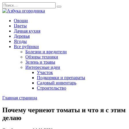
Перейти
Search
к
for:
содержанию
Овощи
Цветы
Дачная кухня
Деревья
Ягоды
Все рубрики
Болезни и вредители
Обзоры техники
Зелень и травы
Интересные идеи
Участок
Подкормки и препараты
Садовый инвентарь
Строительство
Главная страница
Почему чернеют томаты и что я с этим
делаю