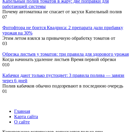
Капельный полив томатов в жару: две поправки для
работающей системы
Почему автоматика не спасает от засухи Капельный полив
0
7
Фитофтора не боится Квадриса: 2 препарата дали прибавку
урожая на 30%
Этим летом взялся за привычную обработку томатов от
0
3
Обрезка листьев у томатов: три правила для здорового урожая
Когда начинать удаление листьев Время первой обрезки
0
10
Кабачки дают только пустоцвет: 3 правила полива — завязи
через 6 дней
Полив кабачков обычно подозревают в последнюю очередь
0
1
Главная
Карта сайта
О сайте
Копирование материалов допускается только при