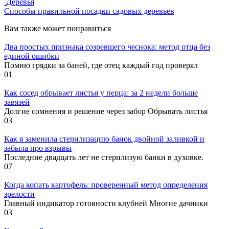
Деревья
Способы правильной посадки садовых деревьев
Вам также может понравиться
Два простых признака созревшего чеснока: метод отца без
единой ошибки
Помню грядки за баней, где отец каждый год проверял
0
1
Как сосед обрывает листья у перца: за 2 недели больше
завязей
Долгие сомнения и решение через забор Обрывать листья
0
3
Как я заменила стерилизацию банок двойной заливкой и
забыла про взрывы
Последние двадцать лет не стерилизую банки в духовке.
0
7
Когда копать картофель: проверенный метод определения
зрелости
Главный индикатор готовности клубней Многие дачники
0
3