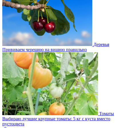
Деревья
Прививаем черешню на вишню правильно
Томаты
Выбираю лучшие крупные томаты: 5 кг с куста вместо
пустоцвета