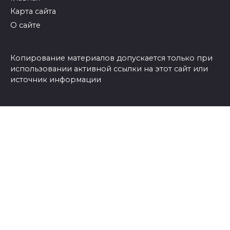
Карта сайта
О сайте
Копирование материалов допускается только при
использовании активной ссылки на этот сайт или
источник информации
Присоединяйтесь к нам и следите за новостями в
социальных сетях
© 2026 Азбука огородника