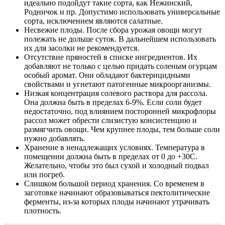
идеально подойдут такие сорта, как Нежинский,
Родничок и пр. Допустимо использовать универсальные
сорта, исключением являются салатные.
Несвежие плоды. После сбора урожая овощи могут
полежать не дольше суток. В дальнейшем использовать
их для засолки не рекомендуется.
Отсутствие пряностей в списке ингредиентов. Их
добавляют не только с целью придать соленым огурцам
особый аромат. Они обладают бактерицидными
свойствами и угнетают патогенные микроорганизмы.
Низкая концентрация солевого раствора для рассола.
Она должна быть в пределах 6-9%. Если соли будет
недостаточно, под влиянием посторонней микрофлоры
рассол может обрести слизистую консистенцию и
размягчить овощи. Чем крупнее плоды, тем больше соли
нужно добавлять.
Хранение в ненадлежащих условиях. Температура в
помещении должна быть в пределах от 0 до +30C.
Желательно, чтобы это был сухой и холодный подвал
или погреб.
Слишком большой период хранения. Со временем в
заготовке начинают образовываться пектолитические
ферменты, из-за которых плоды начинают утрачивать
плотность.