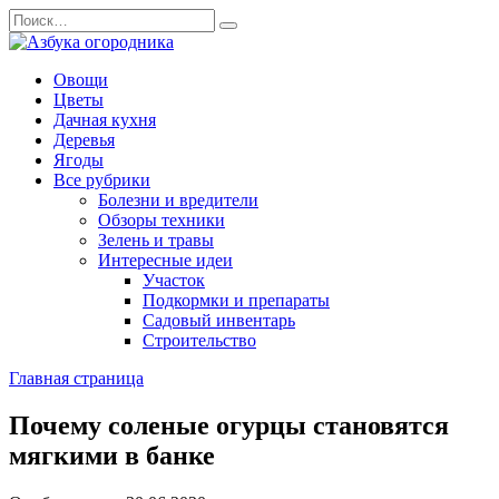
Перейти
Search
к
for:
содержанию
Овощи
Цветы
Дачная кухня
Деревья
Ягоды
Все рубрики
Болезни и вредители
Обзоры техники
Зелень и травы
Интересные идеи
Участок
Подкормки и препараты
Садовый инвентарь
Строительство
Главная страница
Почему соленые огурцы становятся
мягкими в банке