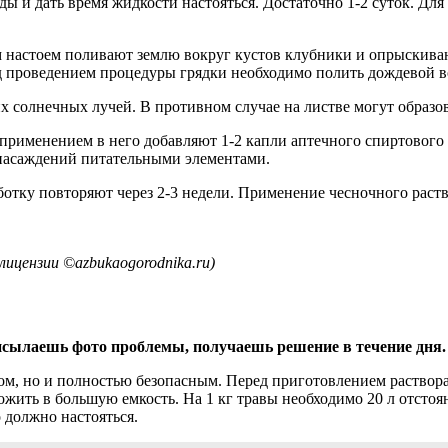
ды и дать время жидкости настояться. Достаточно 1-2 суток. Дл
настоем поливают землю вокруг кустов клубники и опрыскиваю
д проведением процедуры грядки необходимо полить дождевой во
х солнечных лучей. В противном случае на листве могут образо
применением в него добавляют 1-2 капли аптечного спиртового 
у насаждений питательными элементами.
аботку повторяют через 2-3 недели. Применение чесночного рас
ицензии ©azbukaogorodnika.ru)
сылаешь фото проблемы, получаешь решение в течение дня.
м, но и полностью безопасным. Перед приготовлением раствора 
сложить в большую емкость. На 1 кг травы необходимо 20 л отс
о должно настояться.