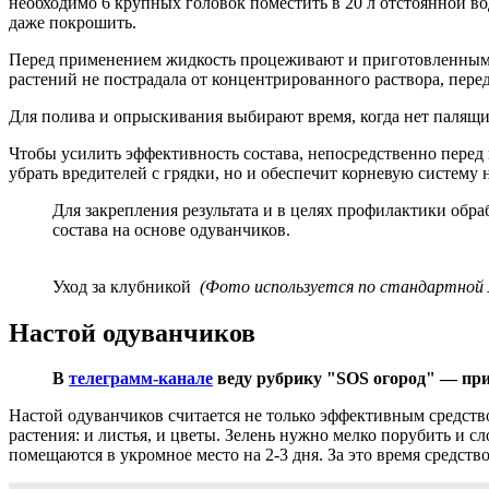
необходимо 6 крупных головок поместить в 20 л отстоянной во
даже покрошить.
Перед применением жидкость процеживают и приготовленным 
растений не пострадала от концентрированного раствора, пере
Для полива и опрыскивания выбирают время, когда нет палящи
Чтобы усилить эффективность состава, непосредственно перед 
убрать вредителей с грядки, но и обеспечит корневую систем
Для закрепления результата и в целях профилактики обр
состава на основе одуванчиков.
Уход за клубникой
(Фото используется по стандартной л
Настой одуванчиков
В
телеграмм-канале
веду рубрику "SOS огород" — при
Настой одуванчиков считается не только эффективным средство
растения: и листья, и цветы. Зелень нужно мелко порубить и 
помещаются в укромное место на 2-3 дня. За это время средств