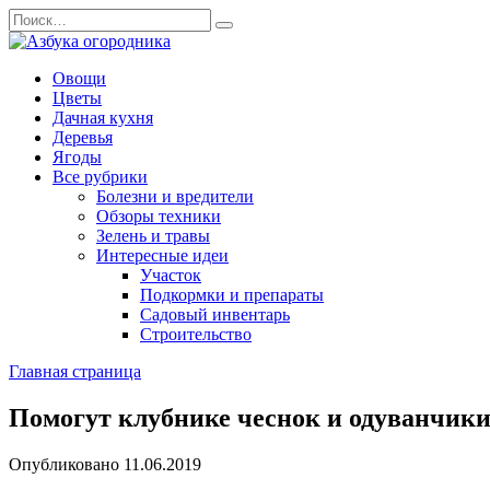
Перейти
Search
к
for:
содержанию
Овощи
Цветы
Дачная кухня
Деревья
Ягоды
Все рубрики
Болезни и вредители
Обзоры техники
Зелень и травы
Интересные идеи
Участок
Подкормки и препараты
Садовый инвентарь
Строительство
Главная страница
Помогут клубнике чеснок и одуванчик
Опубликовано
11.06.2019