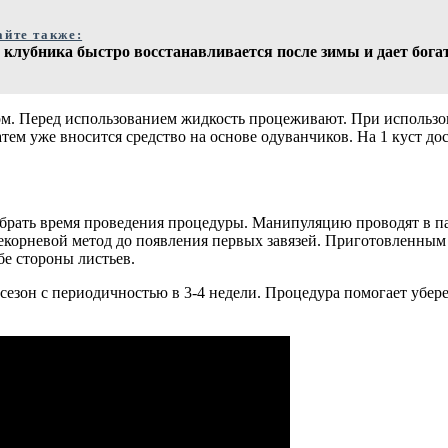
айте также:
клубника быстро восстанавливается после зимы и дает бога
. Перед использованием жидкость процеживают. При использова
тем уже вносится средство на основе одуванчиков. На 1 куст до
ать время проведения процедуры. Манипуляцию проводят в пас
екорневой метод до появления первых завязей. Приготовленны
бе стороны листьев.
сезон с периодичностью в 3-4 недели. Процедура помогает убе