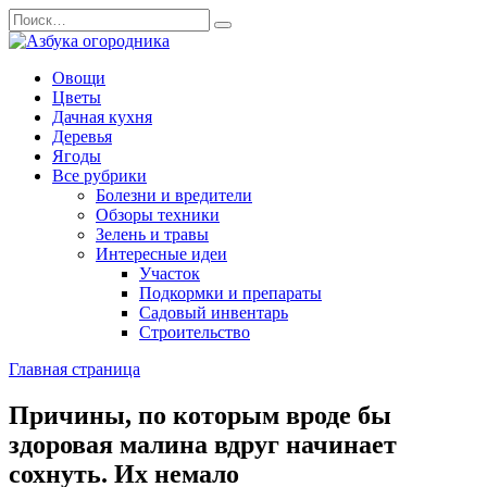
Перейти
Search
к
for:
содержанию
Овощи
Цветы
Дачная кухня
Деревья
Ягоды
Все рубрики
Болезни и вредители
Обзоры техники
Зелень и травы
Интересные идеи
Участок
Подкормки и препараты
Садовый инвентарь
Строительство
Главная страница
Причины, по которым вроде бы
здоровая малина вдруг начинает
сохнуть. Их немало