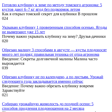
Готовлю клубнику к зиме по методу томского агронома: 5
кустов дают 6–7 кг ягод без подкормок летом
Как я открыл томский секрет для клубники В прошлом
0
24
Укрываю клубнику 1 проверенным способом осенью. Ягоды
не вымерзают уже 15 лет
Почему важно укрывать клубнику на зиму? Друзья-дачники
0
20
Обрезаю малину 3 способами в августе — кусты плодоносят
много лет подряд: правильная техника от отца-агронома
Введение: Секреты долговечной малины Малина часто
вырождается
0
39
Обрезаю клубнику не по календарю, а по листьям. Урожай
следующего года закладывается именно сейчас
Введение: Почему важно обрезать клубнику вовремя
Здравствуйте
0
21
Собираю урожайную жимолость до поздней осени: 5
способов продления плодоношения на 2 месяца