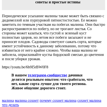
советы и простые истины
Периодическое усыхание малины также может быть связано с
дидимеллой или пурпуровой пятнистостостью. Ее можно
заметить по темным участкам на побегах малины. Они быстро
распространяются по побегу, но не трогают листья. Со
стороны может казаться, что густой и зеленый куст
полностью здоров, но летом все побеги засыхают и не
приносят плодов. Садоводы советуют сажать сорта, которые
имеют устойчивость к данному заболеванию, потому что
избавиться от него крайне сложно. Чтобы ваша малина не
заболела, опрыскивайте кусты бордоской смесью до цветения
и после уборки урожая.
https://youtu.be/6b9I5rBW0F8
В нашем
телеграмм-сообществе
дачники
делятся реальным опытом: что сработало, что
нет, какие сорта лучше для твоего региона.
Живое общение дорогого стоит.
малина
малина сохнет
почему сохнет малина
сохнет малина
что делать