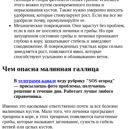
этого можно путем своевременного полива и
опрыскивания кустов. Также нужно умеренно вносить
удобрения, которые стимулируют рост. Если вы все же
удобрили почву, промульчируйте ее.
Механические повреждения. Они зарастут без проблем,
если в них не поселятся личинки и грибы. Но при
запущенном состояние грибы и личинки проникают
глубоко в кору, захватывают стебель и замедляют
сокодвижение. В поврежденных участках коры сильно
замедляется рост, появляются ямки, которые
способствуют усыханию и обламыванию веток.
Чем опасна малинная галлица
В
телеграмм-канале
веду рубрику "SOS огород"
— присылаешь фото проблемы, получаешь
решение в течение дня. Работает лучше любого
справочника.
Именно это насекомые ответственно почти за все болезни
малиновых кустов. Мало того, что личинки прогрызают
трещины в коре, в этих трещинах появляются патогенные
грибы, которые вызывают загнивание, сухость и гибель
ветвей или целых кустов.