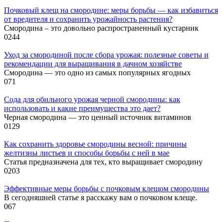
Почковый клещ на смородине: меры борьбы — как избавиться
от вредителя и сохранить урожайность растения?
Смородина – это довольно распространенный кустарник
0
244
Уход за смородиной после сбора урожая: полезные советы и
рекомендации для выращивания в дачном хозяйстве
Смородина — это одно из самых популярных ягодных
0
71
Сода для обильного урожая черной смородины: как
использовать и какие преимущества это дает?
Черная смородина — это ценный источник витаминов
0
129
Как сохранить здоровье смородины весной: причины
желтизны листьев и способы борьбы с ней в мае
Статья предназначена для тех, кто выращивает смородину
0
203
Эффективные меры борьбы с почковым клещом смородины
В сегодняшней статье я расскажу вам о почковом клеще.
0
67