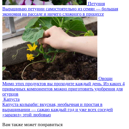
Петуния
Выращиваю петунии самостоятельно из семян — большая
экономия на рассаде и ничего сложного в процессе
Овощи
Мимо этих продуктов вы проходите каждый день. Из каких 4
привычных компонентов можно приготовить удобрения для
огурцов
Капуста
Капуста кольраби: вкусная, необычная и простая в
выращивании — сажаю каждый год и уже всех соседей
«заразил» этой любовью
Вам также может понравиться