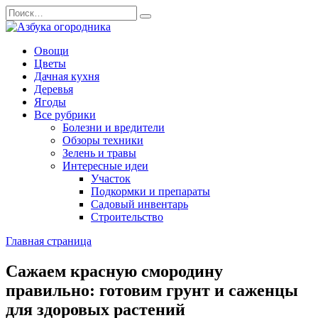
Перейти
Search
к
for:
содержанию
Овощи
Цветы
Дачная кухня
Деревья
Ягоды
Все рубрики
Болезни и вредители
Обзоры техники
Зелень и травы
Интересные идеи
Участок
Подкормки и препараты
Садовый инвентарь
Строительство
Главная страница
Сажаем красную смородину
правильно: готовим грунт и саженцы
для здоровых растений