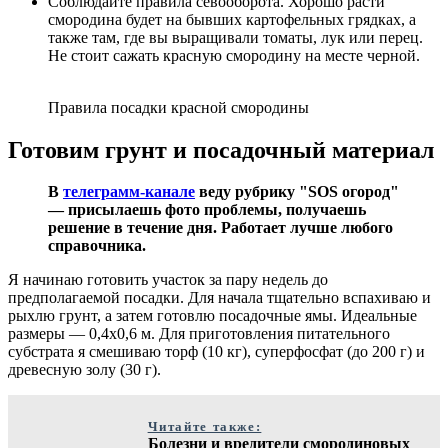
Соблюдайте правила севооборота. Хорошо расти
смородина будет на бывших картофельных грядках, а
также там, где вы выращивали томаты, лук или перец.
Не стоит сажать красную смородину на месте черной.
Правила посадки красной смородины
Готовим грунт и посадочный материал
В
телеграмм-канале
веду рубрику "SOS огород"
— присылаешь фото проблемы, получаешь
решение в течение дня. Работает лучше любого
справочника.
Я начинаю готовить участок за пару недель до
предполагаемой посадки. Для начала тщательно вспахиваю и
рыхлю грунт, а затем готовлю посадочные ямы. Идеальные
размеры — 0,4х0,6 м. Для приготовления питательного
субстрата я смешиваю торф (10 кг), суперфосфат (до 200 г) и
древесную золу (30 г).
Читайте также:
Болезни и вредители смородиновых