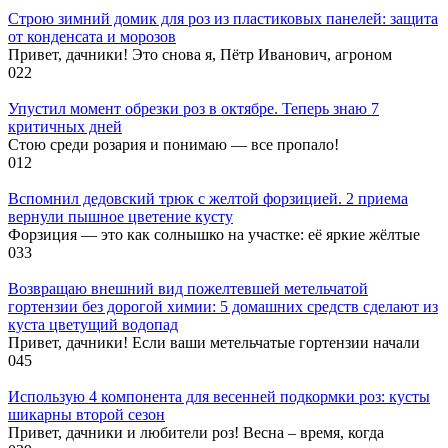
Строю зимний домик для роз из пластиковых панелей: защита
от конденсата и морозов
Привет, дачники! Это снова я, Пётр Иванович, агроном
0
22
Упустил момент обрезки роз в октябре. Теперь знаю 7
критичных дней
Стою среди розария и понимаю — все пропало!
0
12
Вспомнил дедовский трюк с желтой форзицией. 2 приема
вернули пышное цветение кусту
Форзиция — это как солнышко на участке: её яркие жёлтые
0
33
Возвращаю внешний вид пожелтевшей метельчатой
гортензии без дорогой химии: 5 домашних средств сделают из
куста цветущий водопад
Привет, дачники! Если ваши метельчатые гортензии начали
0
45
Использую 4 компонента для весенней подкормки роз: кусты
шикарны второй сезон
Привет, дачники и любители роз! Весна – время, когда