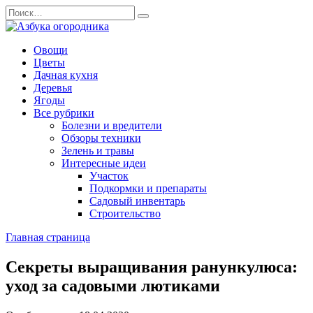
Перейти
Search
к
for:
содержанию
Овощи
Цветы
Дачная кухня
Деревья
Ягоды
Все рубрики
Болезни и вредители
Обзоры техники
Зелень и травы
Интересные идеи
Участок
Подкормки и препараты
Садовый инвентарь
Строительство
Главная страница
Секреты выращивания ранункулюса:
уход за садовыми лютиками