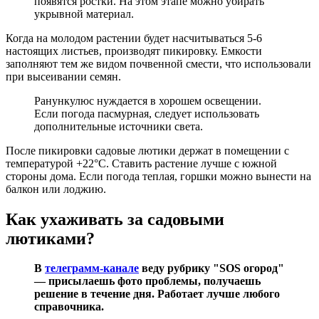
появятся ростки. На этом этапе можно убирать
укрывной материал.
Когда на молодом растении будет насчитываться 5-6
настоящих листьев, производят пикировку. Емкости
заполняют тем же видом почвенной смести, что использовали
при высеивании семян.
Ранункулюс нуждается в хорошем освещении.
Если погода пасмурная, следует использовать
дополнительные источники света.
После пикировки садовые лютики держат в помещении с
температурой +22°С. Ставить растение лучше с южной
стороны дома. Если погода теплая, горшки можно вынести на
балкон или лоджию.
Как ухаживать за садовыми
лютиками?
В
телеграмм-канале
веду рубрику "SOS огород"
— присылаешь фото проблемы, получаешь
решение в течение дня. Работает лучше любого
справочника.