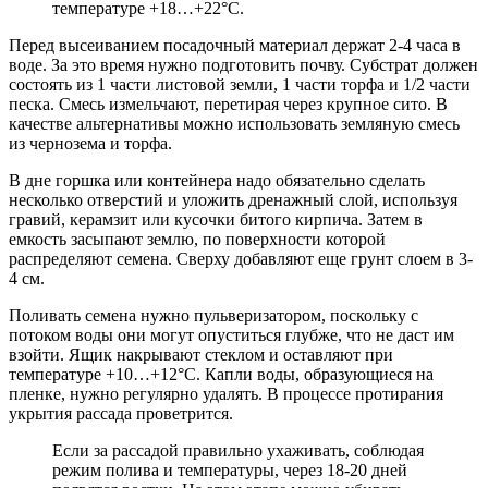
температуре +18…+22°С.
Перед высеиванием посадочный материал держат 2-4 часа в
воде. За это время нужно подготовить почву. Субстрат должен
состоять из 1 части листовой земли, 1 части торфа и 1/2 части
песка. Смесь измельчают, перетирая через крупное сито. В
качестве альтернативы можно использовать земляную смесь
из чернозема и торфа.
В дне горшка или контейнера надо обязательно сделать
несколько отверстий и уложить дренажный слой, используя
гравий, керамзит или кусочки битого кирпича. Затем в
емкость засыпают землю, по поверхности которой
распределяют семена. Сверху добавляют еще грунт слоем в 3-
4 см.
Поливать семена нужно пульверизатором, поскольку с
потоком воды они могут опуститься глубже, что не даст им
взойти. Ящик накрывают стеклом и оставляют при
температуре +10…+12°С. Капли воды, образующиеся на
пленке, нужно регулярно удалять. В процессе протирания
укрытия рассада проветрится.
Если за рассадой правильно ухаживать, соблюдая
режим полива и температуры, через 18-20 дней