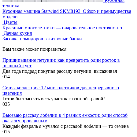
Кухонная
техника
Кухонная машина Starwind SKM8193. Обзор и преимущества
модели
Цветы
Красивые многолетники — очаровательное постоянство
Дачная кухня
Засолка помидоров в литровые банки
Вам также может понравиться
Прищипывание петунии: как превратить один росток в
пышный куст
Два года подряд покупал рассаду петунии, высаживал
0
14
Синяя коллекция: 12 многолетников для непрерывного
цветения
Готов был засеять весь участок газонной травой!
0
35
Высеваю рассаду лобелии в 4 разных емкости: один способ
оказался провальным
Каждый февраль я мучался с рассадой лобелии — то семена
0
15