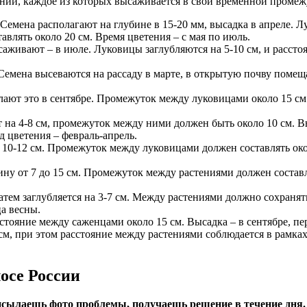
ний, каждое из которых высаживается в свой временной промеж
емена располагают на глубине в 15-20 мм, высадка в апреле. Лу
влять около 20 см. Время цветения – с мая по июль.
саживают – в июле. Луковицы заглубляются на 5-10 см, и расстоя
 Семена высеваются на рассаду в марте, в открытую почву поме
делают это в сентябре. Промежуток между луковицами около 15 
 на 4-8 см, промежуток между ними должен быть около 10 см. В
 цветения – февраль-апрель.
 10-12 см. Промежуток между луковицами должен составлять око
ину от 7 до 15 см. Промежуток между растениями должен составл
атем заглубляется на 3-7 см. Между растениями должно сохранять
а весны.
стояние между саженцами около 15 см. Высадка – в сентябре, пе
м, при этом расстояние между растениями соблюдается в рамках
осе России
сылаешь фото проблемы, получаешь решение в течение дня.