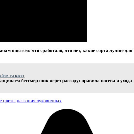
ным опытом: что сработало, что нет, какие сорта лучше для 
айте также:
щиваем бессмертник через рассаду: правила посева и ухода
е цветы
названия луковичных