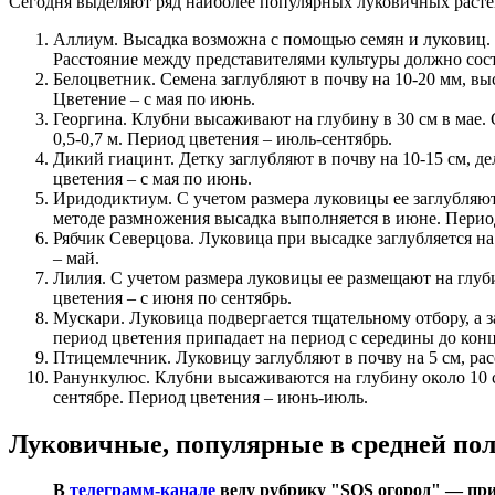
Сегодня выделяют ряд наиболее популярных луковичных расте
Аллиум. Высадка возможна с помощью семян и луковиц. С
Расстояние между представителями культуры должно соста
Белоцветник. Семена заглубляют в почву на 10-20 мм, вы
Цветение – с мая по июнь.
Георгина. Клубни высаживают на глубину в 30 см в мае.
0,5-0,7 м. Период цветения – июль-сентябрь.
Дикий гиацинт. Детку заглубляют в почву на 10-15 см, 
цветения – с мая по июнь.
Иридодиктиум. С учетом размера луковицы ее заглубляют
методе размножения высадка выполняется в июне. Период
Рябчик Северцова. Луковица при высадке заглубляется на
– май.
Лилия. С учетом размера луковицы ее размещают на глуб
цветения – с июня по сентябрь.
Мускари. Луковица подвергается тщательному отбору, а з
период цветения припадает на период с середины до конц
Птицемлечник. Луковицу заглубляют в почву на 5 см, рас
Ранункулюс. Клубни высаживаются на глубину около 10 с
сентябре. Период цветения – июнь-июль.
Луковичные, популярные в средней пол
В
телеграмм-канале
веду рубрику "SOS огород" — при