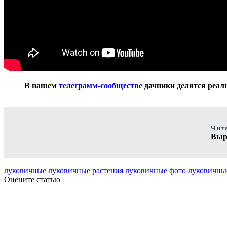
В нашем
телеграмм-сообществе
дачники делятся реаль
Чит
Выра
луковичные
луковичные растения
луковичные фото
луковичны
Оцените статью