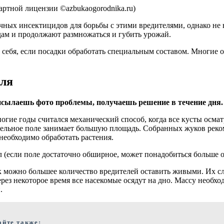
артной лицензии ©azbukaogorodnika.ru)
ичных инсектицидов для борьбы с этими вредителями, однако не
дам и продолжают размножаться и губить урожай.
 себя, если посадки обработать специальным составом. Многие 
оля
сылаешь фото проблемы, получаешь решение в течение дня.
гие годы считался механический способ, когда все кусты осма
льное поле занимает большую площадь. Собранных жуков рекомен
необходимо обработать растения.
л (если поле достаточно обширное, может понадобиться больше о
можно большее количество вредителей оставить живыми. Их след
з некоторое время все насекомые осядут на дно. Массу необход
.
айте также: