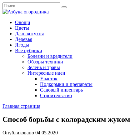
Перейти
Search
к
for:
содержанию
Овощи
Цветы
Дачная кухня
Деревья
Ягоды
Все рубрики
Болезни и вредители
Обзоры техники
Зелень и травы
Интересные идеи
Участок
Подкормки и препараты
Садовый инвентарь
Строительство
Главная страница
Способ борьбы с колорадским жуком
Опубликовано
04.05.2020