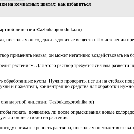
ки на комнатных цветах: как избавиться
артной лицензии ©azbukaogorodnika.ru)
и, поскольку он содержит ядовитые вещества. По истечении вр
ор применять нельзя, он может негативно воздействовать на бот
дит растениям. Для этого раствор требуется сначала развести ч
ть обработанные кусты. Нужно проверить, нет ли на стеблях пов
ожухли и пожелтели, концентрацию средства для обработки нужно
стандартной лицензии ©azbukaogorodnika.ru)
 чтобы понять, появились ли после опрыскивания новые колора
ует ли он негативно на растения.
году снижать крепость раствора, поскольку он может вызывать