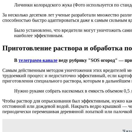
Личинки колорадского жука (Фото используется по станд
За несколько десятков лет ученые разработали множество разл
способностью быстро адаптироваться даже к самым сильным я
Было установлено, что вредители могут уничтожить сами
наиболее эффективным.
Приготовление раствора и обработка п
В
телеграмм-канале
веду рубрику "SOS огород" — при
Самым действенным методом уничтожения этих вредителей мно
трудоемкий процесс и недостаточно эффективный, если картофе
приготовления специального раствора, которым в дальнейшем 
Нужно руками собрать насекомых в емкость объемом 0,5 
Чтобы раствор для опрыскивания был эффективным, нужно как 
отстоянной или дождевой водой. Накрыть ведро крышкой — чере
периодически перемешивая деревянной лопаткой или палочкой
Чит