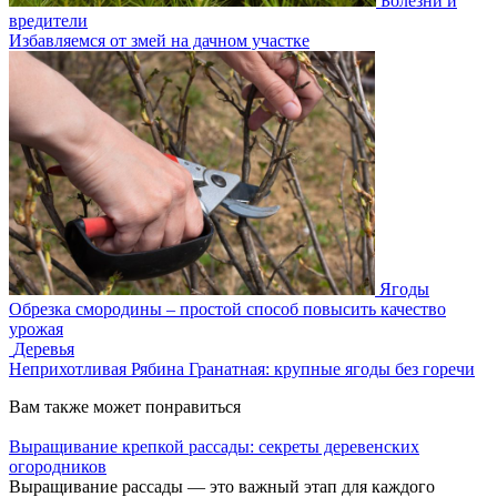
Болезни и
вредители
Избавляемся от змей на дачном участке
Ягоды
Обрезка смородины – простой способ повысить качество
урожая
Деревья
Неприхотливая Рябина Гранатная: крупные ягоды без горечи
Вам также может понравиться
Выращивание крепкой рассады: секреты деревенских
огородников
Выращивание рассады — это важный этап для каждого