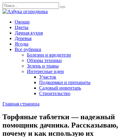
Перейти
Search
к
for:
содержанию
Овощи
Цветы
Дачная кухня
Деревья
Ягоды
Все рубрики
Болезни и вредители
Обзоры техники
Зелень и травы
Интересные идеи
Участок
Подкормки и препараты
Садовый инвентарь
Строительство
Главная страница
Торфяные таблетки — надежный
помощник дачника. Рассказываю,
почему и как использую их