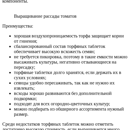
компоненты.
Выращивание рассады томатов
Преимущества:
хорошая воздухопроницаемость торфа защищает корни
от гниения;
сбалансированный состав торфяных таблеток
обеспечивает высокую всхожесть семян;
не требуется пикировка, поэтому в такие емкости можно
высаживать культуры, негативно отзывающиеся на
пересадку;
торфяные таблетки долго хранятся, если держать их в
сухих условиях;
сеянцы удобно пересаживать, так как не нужно их
извлекать;
всходы хорошо развиваются без дополнительной
подкормки;
подходят для всех огородно-цветочных культур;
можно подбирать из обширного ассортимента нужный
размер.
Среди недостатков торфяных таблеток можно отметить
достаточно высокую стоимость, если выращивается много