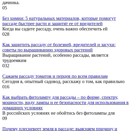
дачника.
0
5
Без химии: 5 натуральных материалов, которые помогут
рассаде быстрее расти и защитят ее от вредителей
Когда вы садите рассаду, очень важно обеспечить ей
0
28
Как защитить рассаду от болезней, вредителей и засухи:
советы по выращиванию здоровых растений
Выращивание растений, особенно рассады, является
трудоемким
0
32
Сажаем рассаду томатов и перцев по всем правилам
Сегодня я, опытный садовод, расскажу о том, как правильно
0
16
Как выбрать фитолампу для рассады – по форме, спектру,
мощности, виду лампы и ее безопасности для использования в
домашних условиях
В российских условиях не обойтись без фитолампы для
0
9
Почему плесневеет земля в рассаде: выясняем причину и