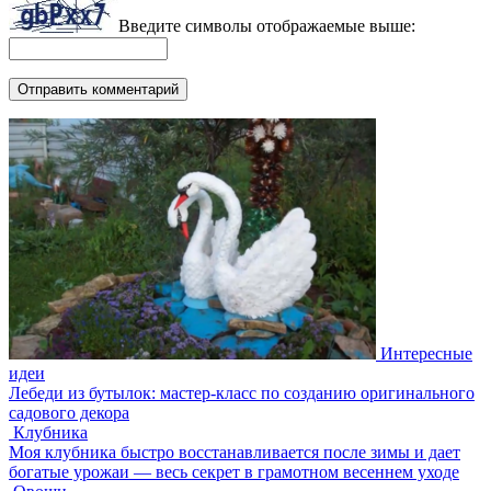
Введите символы отображаемые выше:
Интересные
идеи
Лебеди из бутылок: мастер-класс по созданию оригинального
садового декора
Клубника
Моя клубника быстро восстанавливается после зимы и дает
богатые урожаи — весь секрет в грамотном весеннем уходе