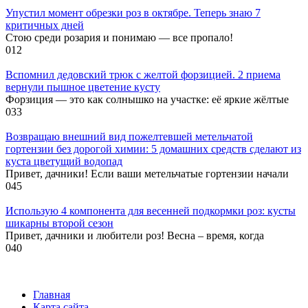
Упустил момент обрезки роз в октябре. Теперь знаю 7
критичных дней
Стою среди розария и понимаю — все пропало!
0
12
Вспомнил дедовский трюк с желтой форзицией. 2 приема
вернули пышное цветение кусту
Форзиция — это как солнышко на участке: её яркие жёлтые
0
33
Возвращаю внешний вид пожелтевшей метельчатой
гортензии без дорогой химии: 5 домашних средств сделают из
куста цветущий водопад
Привет, дачники! Если ваши метельчатые гортензии начали
0
45
Использую 4 компонента для весенней подкормки роз: кусты
шикарны второй сезон
Привет, дачники и любители роз! Весна – время, когда
0
40
Главная
Карта сайта