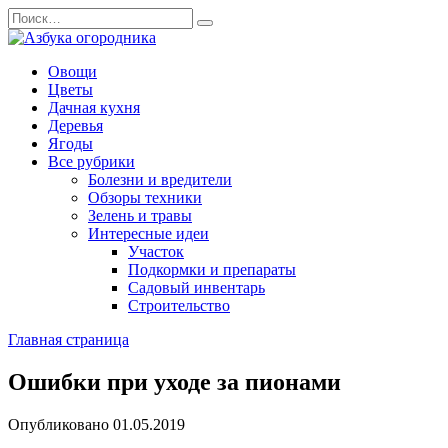
Перейти
Search
к
for:
содержанию
Овощи
Цветы
Дачная кухня
Деревья
Ягоды
Все рубрики
Болезни и вредители
Обзоры техники
Зелень и травы
Интересные идеи
Участок
Подкормки и препараты
Садовый инвентарь
Строительство
Главная страница
Ошибки при уходе за пионами
Опубликовано
01.05.2019