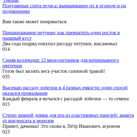
Овощи
Популярные сорта редиса: выращивание их в огороде и на
подоконнике
Вам также может понравиться
Прищипывание петунии: как превратить один росток в
пышный куст
Два года подряд покупал рассаду петунии, высаживал
0
14
Синяя коллекция: 12 многолетников для непрерывного
цветения
Готов был засеять весь участок газонной травой!
0
35
Высеваю рассаду лобелии в 4 разных емкости: один способ
оказался провальным
Каждый февраль я мучался с рассадой лобелии — то семена
0
15
Строю зимний домик для роз из пластиковых панелей: защита
от конденсата и морозов
Привет, дачники! Это снова я, Пётр Иванович, агроном
0
23