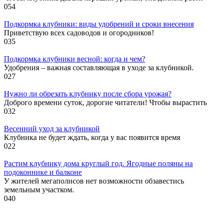
0
54
Подкормка клубники: виды удобрений и сроки внесения
Приветствую всех садоводов и огородников!
0
35
Подкормка клубники весной: когда и чем?
Удобрения – важная составляющая в уходе за клубникой.
0
27
Нужно ли обрезать клубнику после сбора урожая?
Доброго времени суток, дорогие читатели! Чтобы вырастить
0
32
Весенний уход за клубникой
Клубника не будет ждать, когда у вас появится время
0
22
Растим клубнику дома круглый год. Ягодные поляны на
подоконнике и балконе
У жителей мегаполисов нет возможности обзавестись
земельным участком.
0
40