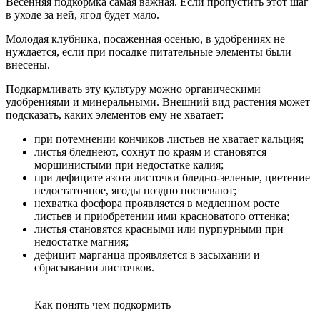
Весенняя подкормка самая важная. Если пропустить этот шаг
в уходе за ней, ягод будет мало.
Молодая клубника, посаженная осенью, в удобрениях не
нуждается, если при посадке питательные элементы были
внесены.
Подкармливать эту культуру можно органическими
удобрениями и минеральными. Внешний вид растения может
подсказать, каких элементов ему не хватает:
при потемнении кончиков листьев не хватает кальция;
листья бледнеют, сохнут по краям и становятся
морщинистыми при недостатке калия;
при дефиците азота листочки бледно-зеленые, цветение
недостаточное, ягоды поздно поспевают;
нехватка фосфора проявляется в медленном росте
листьев и приобретении ими красноватого оттенка;
листья становятся красными или пурпурными при
недостатке магния;
дефицит марганца проявляется в засыхании и
сбрасывании листочков.
Как понять чем подкормить