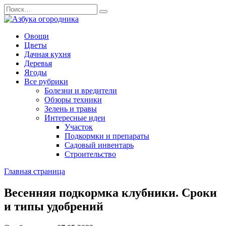
Перейти
Search
к
for:
содержанию
Овощи
Цветы
Дачная кухня
Деревья
Ягоды
Все рубрики
Болезни и вредители
Обзоры техники
Зелень и травы
Интересные идеи
Участок
Подкормки и препараты
Садовый инвентарь
Строительство
Главная страница
Весенняя подкормка клубники. Сроки
и типы удобрений